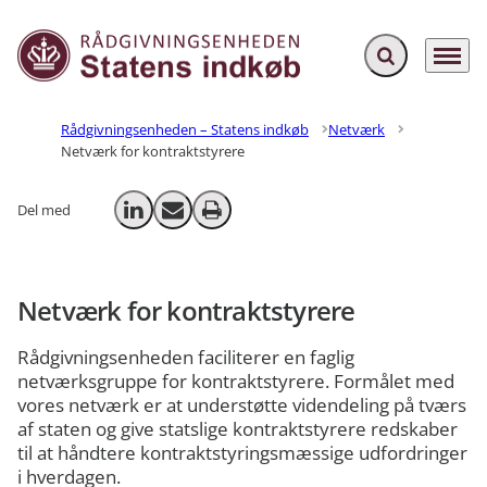
Fold søgefelt ud
Menu
Gå til forsiden
Rådgivningsenheden – Statens indkøb
Netværk
Netværk for kontraktstyrere
Del med
Del på LinkedIn
Send email
Print
Netværk for kontraktstyrere
Rådgivningsenheden faciliterer en faglig
netværksgruppe for kontraktstyrere. Formålet med
vores netværk er at understøtte videndeling på tværs
af staten og give statslige kontraktstyrere redskaber
til at håndtere kontraktstyringsmæssige udfordringer
i hverdagen.