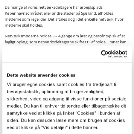
Da mange af vores netværksdeltagere har arbejdsplads i
Københavnsområdet eller andre steder på Sjælland, afholdes
møderne som regel der. Det aftales dog i det enkelte netværk, hvor
møderne skal holdes.
Netværksmøderne holdes 3 – 4 gange om året og består typisk af et
fagligt oplæg, som netværksdeltagerne skiftes til af holde. Emnet kan
være en aktuel problemstilling eller et emne efter ønske fra
deltagerne. Vi holder desuden også bordet-rundt-dialog om jeres
hverdag og de aktuelle udfordringer i arbejdet med kontraktstyring,
som I måtte opleve.
Dette website anvender cookies
»
Hvad forventer vi af dig?
Vi bruger egne cookies samt cookies fra tredjepart til
Du forventes at deltage aktivt, både i de faglige diskussioner, vores
besøgsstatistik, optimering af brugervenlighed,
bordrunder og med spørgsmål eller egne erfaringer.
sikkerhed, video og adgang til visse funktioner på sociale
Ligeledes forventes det, at du på skift med de andre deltagere, kan
medier. Du kan til enhver tid ændre eller tilbagetrække dit
være vært for netværksmødet, samt at du kan holde oplæg eller dele
samtykke ved at klikke på linket ”Cookies” i bunden af
din erfaring om et relevant fagligt emne for netværket.
siden. Du kan desuden læse mere om brugen af cookies
Vi forventer også, at du prioriterer at deltage, da vi gerne vil skabe et
ved at klikke på ”Vis detaljer” i dette banner.
så fortroligt rum, at alle føler sig trygge ved at udveksle erfaringer og