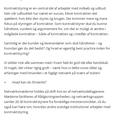
Kontraktstyring er en central del af arbejdet med indkøb og udbud.
Selv når udbuddet har været en succes, bliver kontrakten det
sjældent, hvis ikke den styres og bruges. Der kommer mere og mere
fokus på styringen af kontrakter. Som kontraktstyrer skal du kunne
håndtere, vurdere og argumentere for, om det er muligt at ændre i
indgåede kontrakter – både af kontrakten og i medfør af kontrakten.
Samtidig er der kunder og leverandører som skal håndteres – og
hvordan gør du det bedst? Og hvad er egentlig best practice inden for
kontraktstyring?
Vi sidder nok alle sammen med i hvert fald én god idé eller kendskab
til noget, der virker rigtig godt – tænk hvis vi delte vores idéer og
erfaringer med hinanden i et fagligt netværk på tværs af staten!
»
Hvad kan du forvente?
Netværksmøderne holdes på skift hos en af netværksdeltagerene.
Møderne faciliteres af Rådgivningsenheden, og netværksgruppen
samler 20-30 kontraktstyrere fra forskellige ministerområder, så du
også kan høre om, hvordan andre statslige institutioner arbejder med
kontraktstyring.