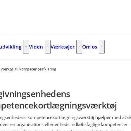
dvikling
Viden
Værktøjer
Om os
s
Kompetenceudvikling - Flere links
Viden - Flere links
Værktøjer - Flere links
Om os - Flere lin
Værktøj til kompetenceafklaring
givningsenhedens
petencekortlægningsværktøj
ingsenhedens kompetencekortlægningsværktøj hjælper med at s
 over en organisations eller enheds indkøbsfaglige kompetencer -