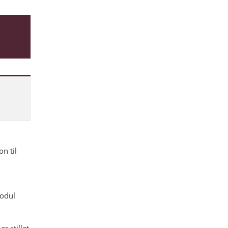
n til
modul
r stillet