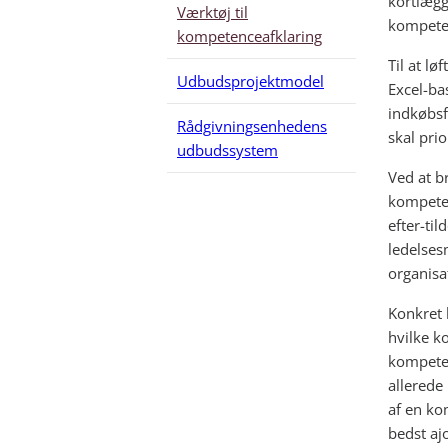
kortlæg
Værktøj til
kompeten
kompetenceafklaring
Til at l
Udbudsprojektmodel
Excel-ba
indkøbsf
Rådgivningsenhedens
skal pri
udbudssystem
Ved at br
kompeten
efter-til
ledelses
organisa
Konkret 
hvilke k
kompeten
allerede
af en ko
bedst aj