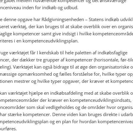
ge gabet mellem nuværende kompetencer og det ønskværdige
ceniveau inden for indkøb og udbud.
øfte denne opgave har Rådgivningsenheden – Statens indkøb udvikl
seret værktøj, der kan bruges til at skabe overblik over en organi
aglige kompetencer samt give indsigt i hvilke kompetenceområde
oriteres i en kompetenceudviklingsplan.
uge værktøjet får I kendskab til hele paletten af indkøbsfaglige
cer, der dækker tre grupper af kompetencer (horisontale, før-til
deling). Værktøjet kan også bidrage til at øge den organisatoriske 
mæssige opmærksomhed og fælles forståelse for, hvilke typer o
tionen mestrer og hvilke typer opgaver, der kræver et kompetenc
kan værktøjet hjælpe en indkøbsafdeling med at skabe overblik 
ompetenceområder der kræver en kompetenceudviklingsindsats,
ceområder som skal vedligeholdes og de områder hvor organis
 har stærke kompetencer. Denne viden kan bruges direkte i udarb
mpetenceudviklingsplan og en plan for hvordan kompetencenive
ourføres.