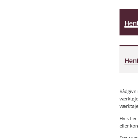
Hent
Hent
Rådgivni
værktøje
værktøje
Hvis I e
eller ko
Det er m