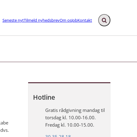
Seneste nyt
Tilmeld nyhedsbrev
Om os
Job
Kontakt
Fold søgefelt ud
ks
Hotline
Gratis rådgivning mandag til
torsdag kl. 10.00-16.00.
kabe
Fredag kl. 10.00-15.00.
 dvs.
30 35 28 18