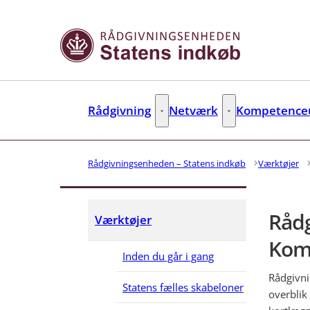
Gå til forsiden
Rådgivning
Netværk
Kompetenceu
Rådgivning - Flere links
Netværk - Flere link
Rådgivningsenheden – Statens indkøb
Værktøjer
Råd
Værktøjer
Kom
Inden du går i gang
Rådgivn
Statens fælles skabeloner
overblik