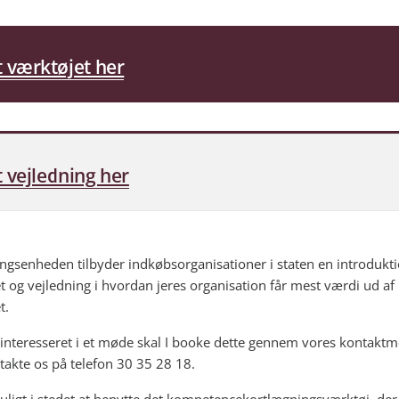
 værktøjet her
 vejledning her
ngsenheden tilbyder indkøbsorganisationer i staten en introduktio
t og vejledning i hvordan jeres organisation får mest værdi ud af
t.
r interesseret i et møde skal I booke dette gennem vores kontakt
ntakte os på telefon 30 35 28 18.
uligt i stedet at benytte det kompetencekortlægningsværktøj, der e