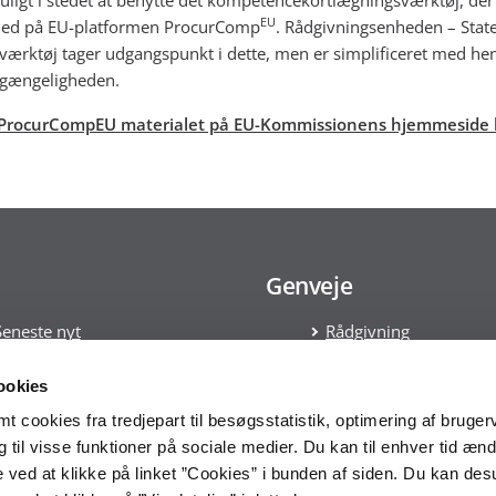
EU
ghed på EU-platformen ProcurComp
. Rådgivningsenheden – Stat
værktøj tager udgangspunkt i dette, men er simplificeret med hen
ilgængeligheden.
ProcurCompEU materialet på EU-Kommissionens hjemmeside 
Genveje
Seneste nyt
Rådgivning
Tilmeld nyhedsbrev
Kontakt
Læs om Cookies
ookies
Håndtering af persond
 cookies fra tredjepart til besøgsstatistik, optimering af bruger
Statens Indkøbsprogr
til visse funktioner på sociale medier. Du kan til enhver tid ænd
Tilgængelighedserklæ
 ved at klikke på linket ”Cookies” i bunden af siden. Du kan de