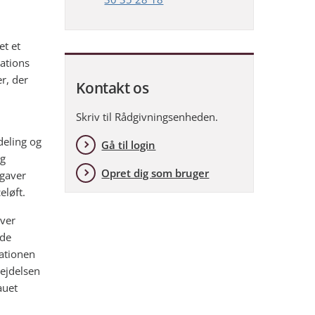
et et
sations
r, der
Kontakt os
Skriv til Rådgivningsenheden.
deling og
Gå til login
og
Opret dig som bruger
pgaver
eløft.
over
 de
ationen
ejdelsen
auet