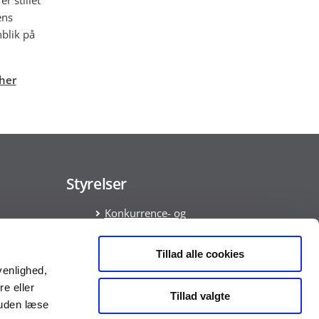
ens
blik på
her
Styrelser
Konkurrence- og
Forbrugerstyrelsen
Økonomistyrelsen
Tillad alle cookies
ata
venlighed,
am
re eller
Tillad valgte
ring
suden læse