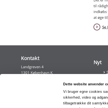
til rådi
indkøbs 
at øge t
Se 
Kontakt
Nyt
Landgreven 4
1301 København K
Tlf. 30 35 28 18
Dette website anvender c
CVR nr. 10213231
Vi bruger egne cookies samt
sikkerhed, video og adgang 
EAN nr. 5798009814401
tilbagetrække dit samtykke
VAT nr. DK 33467826