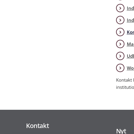
Ind
Ind
Ko
Mar
Udb
Wor
Kontakt 
instituti
Kontakt
Nyt