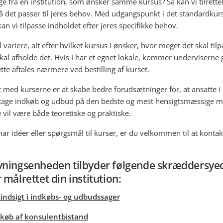
ge fra en institution, som ønsker samme kursus? Så kan vi tilrett
så det passer til jeres behov. Med udgangspunkt i det standardkurs
an vi tilpasse indholdet efter jeres specifikke behov.
l variere, alt efter hvilket kursus I ønsker, hvor meget det skal til
skal afholde det. Hvis I har et egnet lokale, kommer underviserne
Dette aftales nærmere ved bestilling af kurset.
 med kurserne er at skabe bedre forudsætninger for, at ansatte i 
tage indkøb og udbud på den bedste og mest hensigtsmæssige m
 vil være både teoretiske og praktiske.
har idéer eller spørgsmål til kurser, er du velkommen til at kontak
vningsenheden tilbyder følgende skræddersye
 målrettet din institution:
indsigt i indkøbs- og udbudssager
køb af konsulentbistand