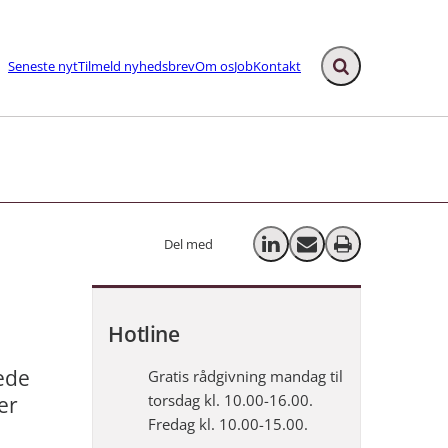
Seneste nyt
Tilmeld nyhedsbrev
Om os
Job
Kontakt
Fold søgefelt ud
ks
Del med
Del på LinkedIn
Send email
Print
Hotline
ede
Gratis rådgivning mandag til
torsdag kl. 10.00-16.00.
er
Fredag kl. 10.00-15.00.