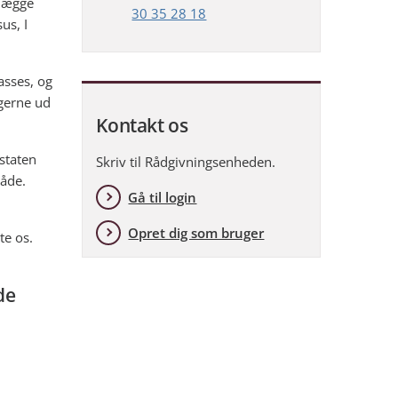
elægge
30 35 28 18
us, I
passes, og
 gerne ud
Kontakt os
staten
Skriv til Rådgivningsenheden.
åde.
Gå til login
Opret dig som bruger
te os.
de