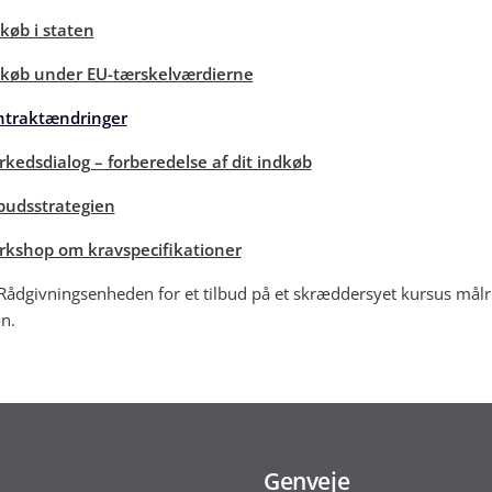
køb i staten
køb under EU-tærskelværdierne
ntraktændringer
kedsdialog – forberedelse af dit indkøb
udsstrategien
kshop om kravspecifikationer
Rådgivningsenheden for et tilbud på et skræddersyet kursus målre
on.
Genveje