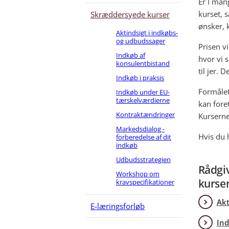
Er I man
kurset, 
Skræddersyede kurser
ønsker, k
Aktindsigt i indkøbs-
og udbudssager
Prisen vi
Indkøb af
hvor vi 
konsulentbistand
til jer. 
Indkøb i praksis
Formålet
Indkøb under EU-
tærskelværdierne
kan fore
Kontraktændringer
Kurserne
Markedsdialog -
Hvis du 
forberedelse af dit
indkøb
Udbudsstrategien
Rådgi
Workshop om
kurser
kravspecifikationer
Akt
E-læringsforløb
Ind