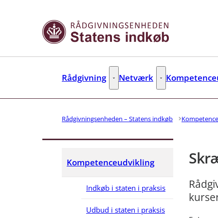
Gå til forsiden
Rådgivning
Netværk
Kompetenceu
Rådgivning - Flere links
Netværk - Flere link
Rådgivningsenheden – Statens indkøb
Kompetence
Skr
Kompetenceudvikling
Rådgi
Indkøb i staten i praksis
kurser
Udbud i staten i praksis