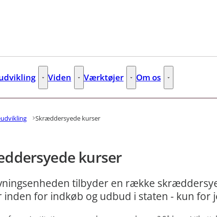
dvikling
Viden
Værktøjer
Om os
s
Kompetenceudvikling - Flere links
Viden - Flere links
Værktøjer - Flere links
Om os - Flere lin
udvikling
Skræddersyede kurser
æddersyede kurser
vningsenheden tilbyder en række skræddersy
 inden for indkøb og udbud i staten - kun for j