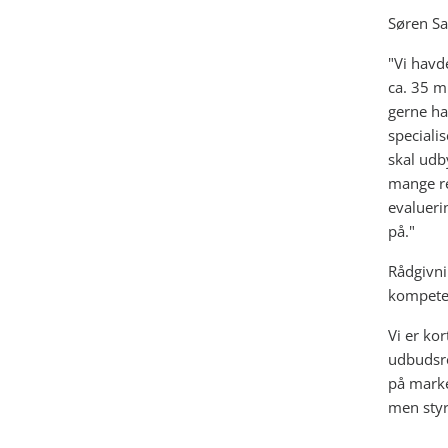
Søren Sa
"Vi havd
ca. 35 m
gerne ha
speciali
skal udby
mange re
evalueri
på."
Rådgivni
kompeten
Vi er ko
udbudsre
på marke
men styr