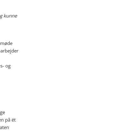
eg kunne
t møde
darbejder
s- og
gge
en på ét
taten