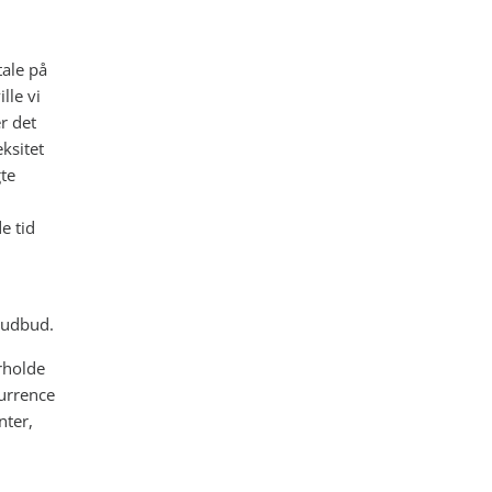
ale på
lle vi
r det
ksitet
gte
e tid
 udbud.
rholde
kurrence
nter,