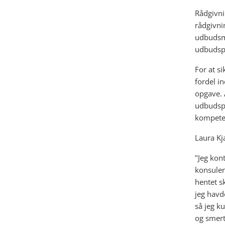
Rådgivni
rådgivni
udbudsma
udbudspr
For at s
fordel i
opgave. 
udbudspr
kompete
Laura Kj
"Jeg kon
konsulen
hentet s
jeg havd
så jeg k
og smerte