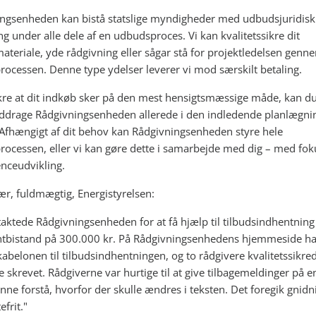
ngsenheden kan bistå statslige myndigheder med udbudsjuridisk
ng under alle dele af en udbudsproces. Vi kan kvalitetssikre dit
teriale, yde rådgivning eller sågar stå for projektledelsen genn
ocessen. Denne type ydelser leverer vi mod særskilt betaling.
ikre at dit indkøb sker på den mest hensigtsmæssige måde, kan 
nddrage Rådgivningsenheden allerede i den indledende planlægnin
Afhængigt af dit behov kan Rådgivningsenheden styre hele
ocessen, eller vi kan gøre dette i samarbejde med dig – med fok
nceudvikling.
ær, fuldmægtig, Energistyrelsen:
taktede Rådgivningsenheden for at få hjælp til tilbudsindhentning
tbistand på 300.000 kr. På Rådgivningsenhedens hjemmeside ha
kabelonen til tilbudsindhentningen, og to rådgivere kvalitetssikred
e skrevet. Rådgiverne var hurtige til at give tilbagemeldinger på 
unne forstå, hvorfor der skulle ændres i teksten. Det foregik gnidn
frit."