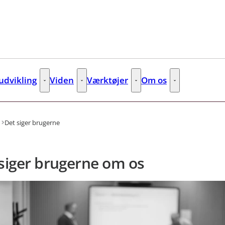
dvikling
Viden
Værktøjer
Om os
s
Kompetenceudvikling - Flere links
Viden - Flere links
Værktøjer - Flere links
Om os - Flere lin
Det siger brugerne
siger brugerne om os