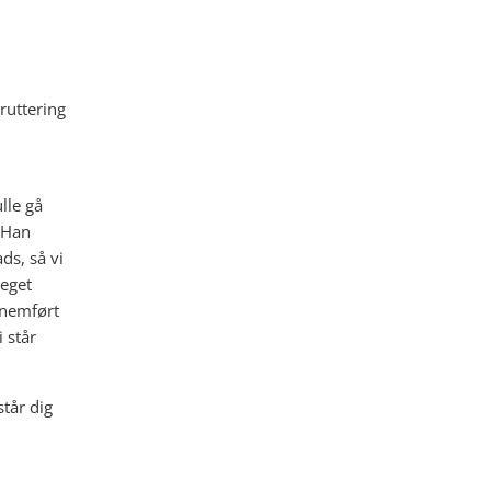
ruttering
lle gå
 Han
ds, så vi
meget
nnemført
i står
tår dig