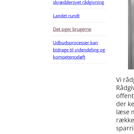
skræddersyet rådgivning
Landet rundt
Det siger brugerne
Udbudsprocesser kan
bidrage til videndeling og
kompetenceløft
Vi råd
Rådgi
offent
der k
læse m
række 
sparri