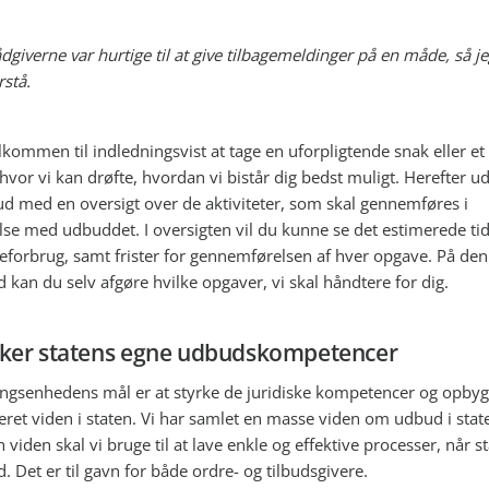
dgiverne var hurtige til at give tilbagemeldinger på en måde, så j
rstå.
lkommen til indledningsvist at tage en uforpligtende snak eller e
hvor vi kan drøfte, hvordan vi bistår dig bedst muligt. Herefter u
lbud med en oversigt over de aktiviteter, som skal gennemføres i
lse med udbuddet. I oversigten vil du kunne se det estimerede tid
eforbrug, samt frister for gennemførelsen af hver opgave. På den
 kan du selv afgøre hvilke opgaver, vi skal håndtere for dig.
yrker statens egne udbudskompetencer
ngsenhedens mål er at styrke de juridiske kompetencer og opby
seret viden i staten. Vi har samlet en masse viden om udbud i stat
 viden skal vi bruge til at lave enkle og effektive processer, når s
. Det er til gavn for både ordre- og tilbudsgivere.