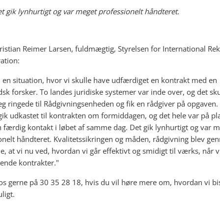
t gik lynhurtigt og var meget professionelt håndteret.
ristian Reimer Larsen, fuldmægtig, Styrelsen for International Rek
ation:
 i en situation, hvor vi skulle have udfærdiget en kontrakt med en
sk forsker. To landes juridiske systemer var inde over, og det sku
Jeg ringede til Rådgivningsenheden og fik en rådgiver på opgaven.
k udkastet til kontrakten om formiddagen, og det hele var på pla
 færdig kontakt i løbet af samme dag. Det gik lynhurtigt og var 
onelt håndteret. Kvalitetssikringen og måden, rådgivning blev ge
e, at vi nu ved, hvordan vi går effektivt og smidigt til værks, når v
ende kontrakter."
os gerne på 30 35 28 18, hvis du vil høre mere om, hvordan vi bis
ligt.