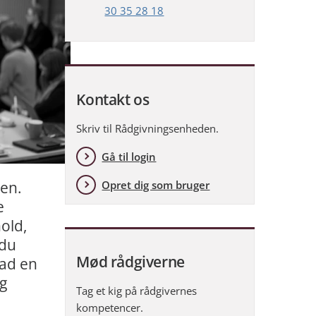
30 35 28 18
Kontakt os
Skriv til Rådgivningsenheden.
Gå til login
Opret dig som bruger
ten.
e
old,
 du
Mød rådgiverne
vad en
g
Tag et kig på rådgivernes
kompetencer.