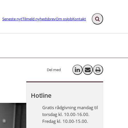
Seneste nyt
Tilmeld nyhedsbrev
Om os
Job
Kontakt
Fold søgefelt ud
ks
Del med
Del på LinkedIn
Send email
Print
Hotline
Gratis rådgivning mandag til
torsdag kl. 10.00-16.00.
Fredag kl. 10.00-15.00.