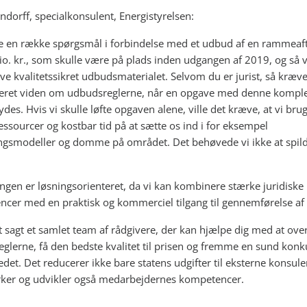
ndorff, specialkonsulent, Energistyrelsen:
e en række spørgsmål i forbindelse med et udbud af en rammeaft
io. kr., som skulle være på plads inden udgangen af 2019, og så vi
ve kvalitetssikret udbudsmaterialet. Selvom du er jurist, så kræve
seret viden om udbudsreglerne, når en opgave med denne komple
des. Hvis vi skulle løfte opgaven alene, ville det kræve, at vi bru
ssourcer og kostbar tid på at sætte os ind i for eksempel
ngsmodeller og domme på området. Det behøvede vi ikke at spild
ngen er løsningsorienteret, da vi kan kombinere stærke juridiske
cer med en praktisk og kommerciel tilgang til gennemførelse af
rt sagt et samlet team af rådgivere, der kan hjælpe dig med at ove
glerne, få den bedste kvalitet til prisen og fremme en sund kon
det. Det reducerer ikke bare statens udgifter til eksterne konsule
ker og udvikler også medarbejdernes kompetencer.