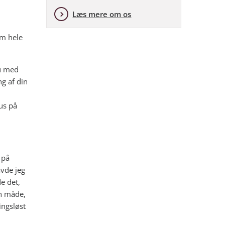
Læs mere om os
em hele
du med
g af din
us på
 på
vde jeg
e det,
en måde,
ingsløst