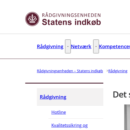
Gå til forsiden
Rådgivning
Netværk
Kompetenceu
Rådgivning - Flere links
Netværk - Flere link
Rådgivningsenheden – Statens indkøb
Rådgivning
Det 
Rådgivning
Hotline
Kvalitetssikring og