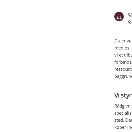
Rå
fo
Du er ve
med os, 
vi et ti
forbinde
ressourc
baggrund
Vi st
Rådgivni
speciali
sted. Den
køber ind