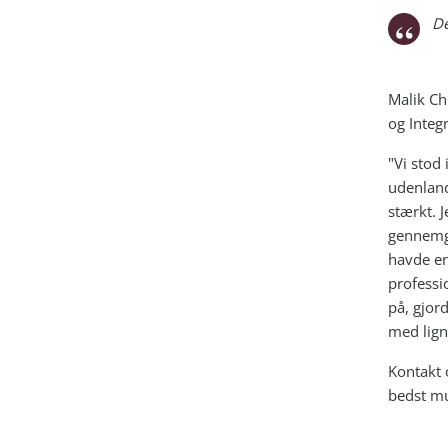
De
Malik Ch
og Integr
"Vi stod
udenland
stærkt. 
gennemgi
havde en
professi
på, gjord
med lign
Kontakt 
bedst mu