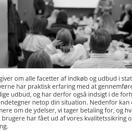
giver om alle facetter af indkøb og udbud i sta
verne har praktisk erfaring med at gennemfør
lige udbud, og har derfor også indsigt i de forh
endetegner netop din situation. Nedenfor kan
ere om de ydelser, vi tager betaling for, og h
brugere har fået ud af vores kvalitetssikring o
ng.