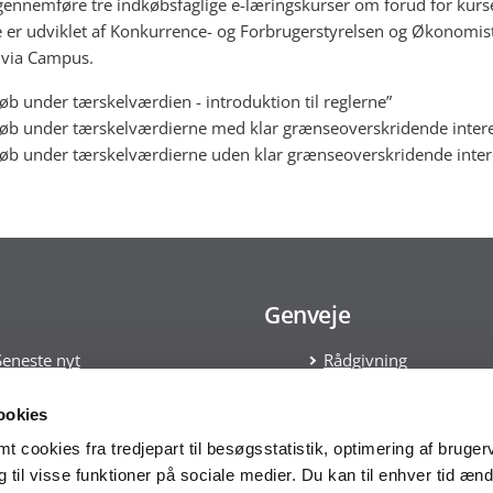
gennemføre tre indkøbsfaglige e-læringskurser om forud for kurse
 er udviklet af Konkurrence- og Forbrugerstyrelsen og Økonomis
s via Campus.
øb under tærskelværdien - introduktion til reglerne”
køb under tærskelværdierne med klar grænseoverskridende inter
øb under tærskelværdierne uden klar grænseoverskridende inter
Genveje
Seneste nyt
Rådgivning
Tilmeld nyhedsbrev
Kontakt
Læs om Cookies
ookies
Håndtering af persond
 cookies fra tredjepart til besøgsstatistik, optimering af bruger
Statens Indkøbsprogr
til visse funktioner på sociale medier. Du kan til enhver tid ænd
Tilgængelighedserklæ