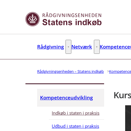
Gå til forsiden
Rådgivning
Netværk
Kompetenceu
Rådgivning - Flere links
Netværk - Flere link
Rådgivningsenheden – Statens indkøb
Kompetence
Kurs
Kompetenceudvikling
Indkøb i staten i praksis
Udbud i staten i praksis