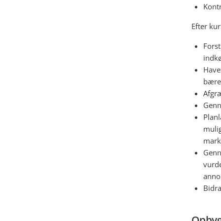
Kontr
Efter kur
Forst
indk
Have
bæred
Afgr
Genn
Plan
muli
marke
Genn
vurde
annon
Bidra
Opbyg