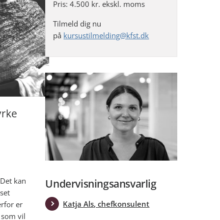
Pris: 4.500 kr. ekskl. moms
Tilmeld dig nu
på
kursustilmelding@kfst.dk
yrke
. Det kan
Undervisningsansvarlig
set
Katja Als, chefkonsulent
rfor er
 som vil