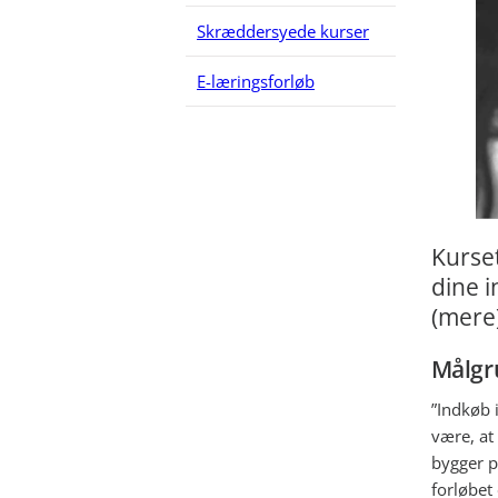
Skræddersyede kurser
E-læringsforløb
Kurset
dine i
(mere)
Målgr
”Indkøb i
være, at
bygger p
forløbet