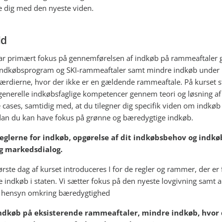
e dig med den nyeste viden.
ld
ar primært fokus på gennemførelsen af indkøb på rammeaftaler
Indkøbsprogram og SKI-rammeaftaler samt mindre indkøb under
ærdierne, hvor der ikke er en gældende rammeaftale. På kurset s
generelle indkøbsfaglige kompetencer gennem teori og løsning af
 cases, samtidig med, at du tilegner dig specifik viden om indkøb 
an du kan have fokus på grønne og bæredygtige indkøb.
Reglerne for indkøb, opgørelse af dit indkøbsbehov og indkø
g markedsdialog.
ørste dag af kurset introduceres I for de regler og rammer, der er 
ge indkøb i staten. Vi sætter fokus på den nyeste lovgivning samt a
e hensyn omkring bæredygtighed
Indkøb på eksisterende rammeaftaler, mindre indkøb, hvor 