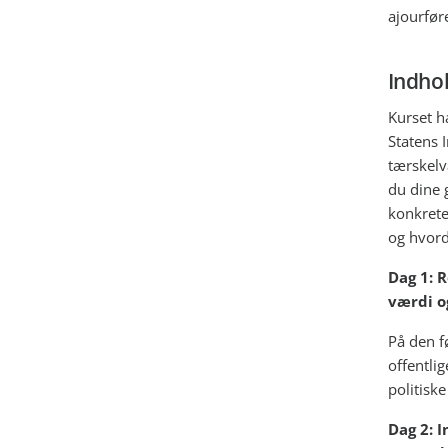
ajourfør
Indho
Kurset h
Statens 
tærskelv
du dine 
konkrete
og hvord
Dag 1: 
værdi o
På den f
offentli
politisk
Dag 2: 