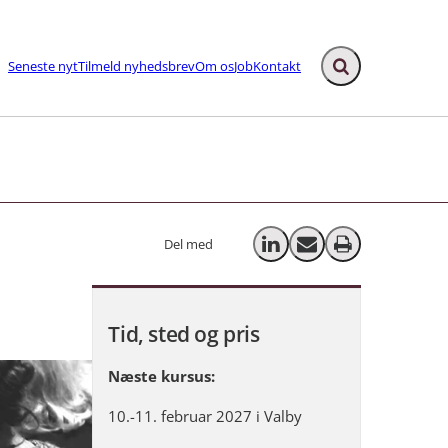
Seneste nyt
Tilmeld nyhedsbrev
Om os
Job
Kontakt
Fold søgefelt ud
ks
Del med
Del på LinkedIn
Send email
Print
Tid, sted og pris
Næste kursus:
10.-11. februar 2027 i Valby