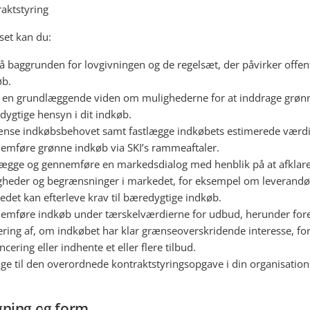
aktstyring
set kan du:
å baggrunden for lovgivningen og de regelsæt, der påvirker offent
øb.
 en grundlæggende viden om mulighederne for at inddrage grøn
ygtige hensyn i dit indkøb.
ænse indkøbsbehovet samt fastlægge indkøbets estimerede værdi
emføre grønne indkøb via SKI’s rammeaftaler.
lægge og gennemføre en markedsdialog med henblik på at afklar
gheder og begrænsninger i markedet, for eksempel om leverandø
det kan efterleve krav til bæredygtige indkøb.
emføre indkøb under tærskelværdierne for udbud, herunder for
ring af, om indkøbet har klar grænseoverskridende interesse, fo
cering eller indhente et eller flere tilbud.
ge til den overordnede kontraktstyringsopgave i din organisation
ning og form