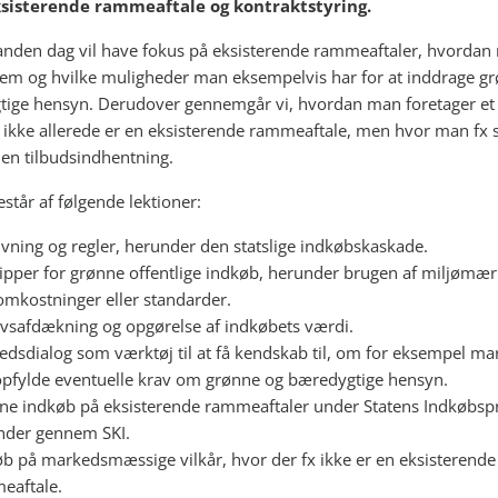
ksisterende rammeaftale og kontraktstyring.
anden dag vil have fokus på eksisterende rammeaftaler, hvordan
em og hvilke muligheder man eksempelvis har for at inddrage g
ige hensyn. Derudover gennemgår vi, hvordan man foretager et
 ikke allerede er en eksisterende rammeaftale, men hvor man fx 
 en tilbudsindhentning.
står af følgende lektioner:
vning og regler, herunder den statslige indkøbskaskade.
ipper for grønne offentlige indkøb, herunder brugen af miljømær
omkostninger eller standarder.
vsafdækning og opgørelse af indkøbets værdi.
dsdialog som værktøj til at få kendskab til, om for eksempel ma
opfylde eventuelle krav om grønne og bæredygtige hensyn.
ne indkøb på eksisterende rammeaftaler under Statens Indkøbsp
nder gennem SKI.
b på markedsmæssige vilkår, hvor der fx ikke er en eksisterende
eaftale.