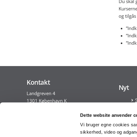
Du skal 
Kurserne
og tilgå
”Indk
”Ind
”Indk
Kontakt
Nyt
Landgreven 4
1301 København K
Tlf. 30 35 28 18
Dette website anvender c
CVR nr. 10213231
Vi bruger egne cookies samt
sikkerhed, video og adgang 