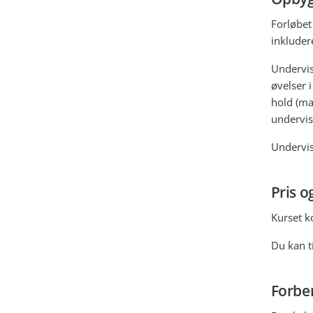
Forløbet
inkluder
Undervis
øvelser 
hold (ma
undervis
Undervis
Pris o
Kurset k
Du kan ti
Forbe