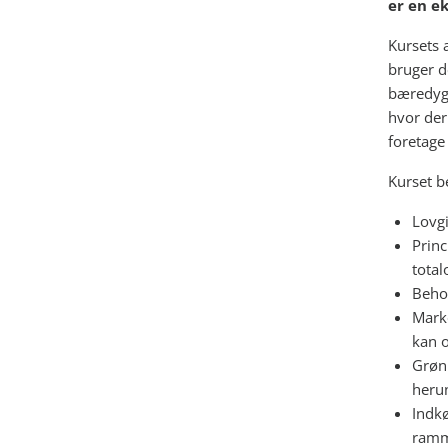
er en e
Kursets 
bruger d
bæredygt
hvor der
foretage
Kurset be
Lovgi
Princ
total
Beho
Marke
kan 
Grøn
heru
Indkø
ramm