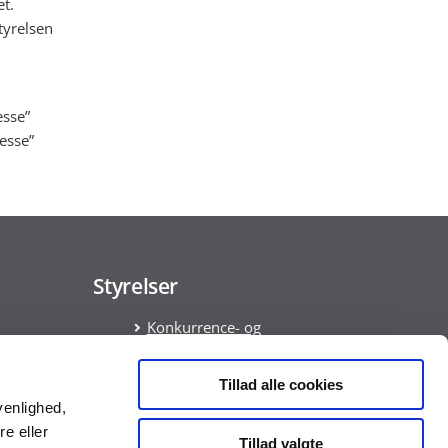
t.
tyrelsen
esse”
esse”
Styrelser
Konkurrence- og
Forbrugerstyrelsen
Økonomistyrelsen
Tillad alle cookies
ata
venlighed,
am
re eller
Tillad valgte
ring