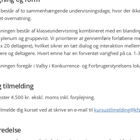
 består af to sammenhængende undervisningsdage, hvor der ikke
et overnatning.
ningen består af klasseundervisning kombineret med en blanding
i plenum og gruppevist. Vi prioriterer at gennemføre forløbene 
x 20 deltagere), hvilket sikrer en tæt dialog og interaktion melle
ere og deltagere. Hvert emne har en forventet varighed på ca. 1-3
ningen foregår i Valby i Konkurrence- og Forbrugerstyrelsens loka
g tilmelding
oster 4.500 kr. ekskl. moms inkl. forplejning.
lmelde dig kurset ved at skrive en e-mail til
kursustilmelding@kfs
redelse