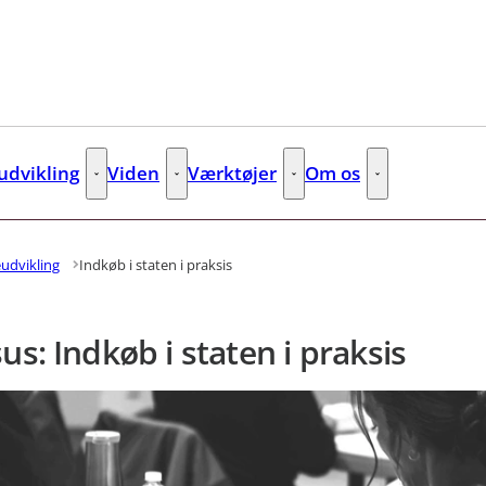
dvikling
Viden
Værktøjer
Om os
s
Kompetenceudvikling - Flere links
Viden - Flere links
Værktøjer - Flere links
Om os - Flere lin
udvikling
Indkøb i staten i praksis
us: Indkøb i staten i praksis