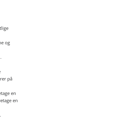
lige
ne og
.
e
rer på
etage en
retage en
.