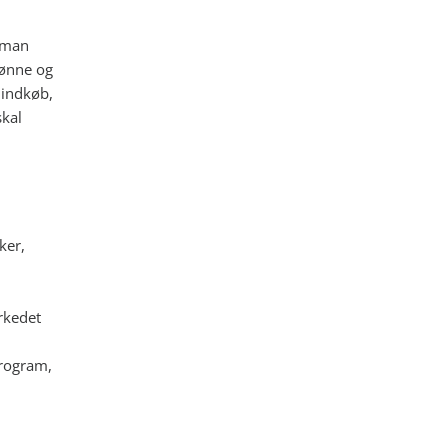
 man
rønne og
 indkøb,
skal
ker,
rkedet
rogram,