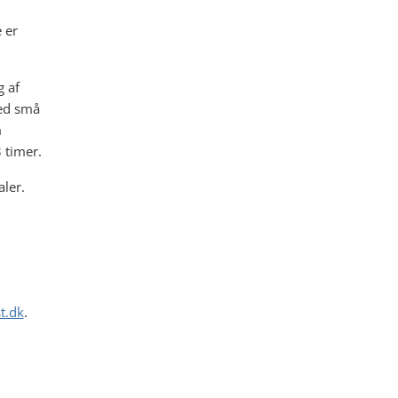
 er
 af
med små
m
 timer.
ler.
t.dk
.