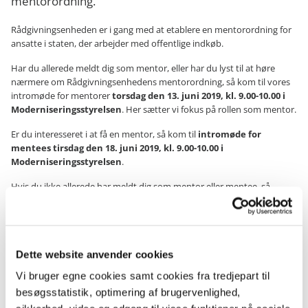
mentorordning.
Rådgivningsenheden er i gang med at etablere en mentorordning for
ansatte i staten, der arbejder med offentlige indkøb.
Har du allerede meldt dig som mentor, eller har du lyst til at høre
nærmere om Rådgivningsenhedens mentorordning, så kom til vores
intromøde for mentorer
torsdag den 13. juni 2019, kl. 9.00-10.00 i
Moderniseringsstyrelsen
. Her sætter vi fokus på rollen som mentor.
Er du interesseret i at få en mentor, så kom til
intromøde for
mentees tirsdag den 18. juni 2019, kl. 9.00-10.00 i
Moderniseringsstyrelsen
.
Hvis du ikke allerede har meldt dig som mentor eller mentee, så
tilmelder du dig mødet via kontaktmodulet.
Læs mere om Rådgivningsenhedens mentorordning
Dette website anvender cookies
Vi bruger egne cookies samt cookies fra tredjepart til
Nyhedsbrev
besøgsstatistik, optimering af brugervenlighed,
Få nyt fra Rådgivningsenheden.