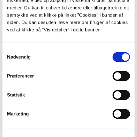
sikkerhed, video og adgang til visse funktioner på sociale
medier. Du kan til enhver tid ændre eller tilbagetrække dit
Tilmeld dig nyhedsbrevet
samtykke ved at klikke på linket ”Cookies” i bunden af
siden. Du kan desuden læse mere om brugen af cookies
ved at klikke på ”Vis detaljer” i dette banner.
Hotline
S
Gratis rådgivning mandag til torsdag kl. 10.00-16.00.
Nødvendig
a
Fredag kl. 10.00-15.00.
m
30 35 28 18
t
Præferencer
y
k
k
Statistik
e
Kontakt os
v
Marketing
Skriv til Rådgivningsenheden.
a
l
Gå til login
g