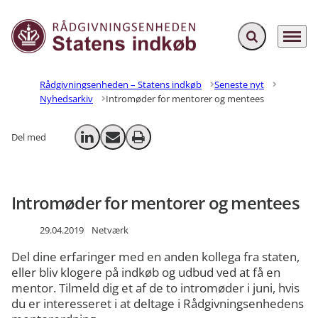
Fold søgefelt ud
Menu
Gå til forsiden
Rådgivningsenheden – Statens indkøb
Seneste nyt
Nyhedsarkiv
Intromøder for mentorer og mentees
Del med
Del på LinkedIn
Send email
Print
Intromøder for mentorer og mentees
29.04.2019
Netværk
Del dine erfaringer med en anden kollega fra staten,
eller bliv klogere på indkøb og udbud ved at få en
mentor. Tilmeld dig et af de to intromøder i juni, hvis
du er interesseret i at deltage i Rådgivningsenhedens