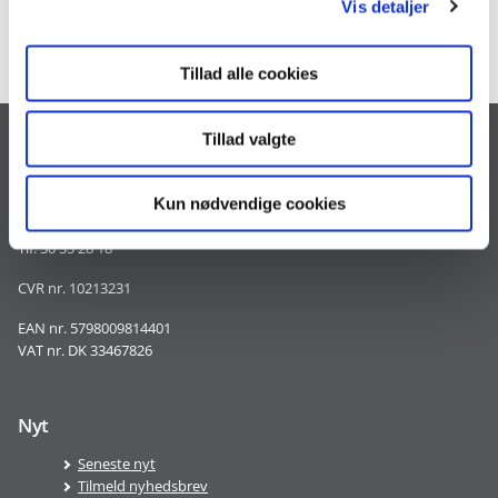
Opret dig som bruger
Vis detaljer
Tillad alle cookies
Tillad valgte
Kontakt
Landgreven 4
Kun nødvendige cookies
1301 København K
Tlf. 30 35 28 18
CVR nr. 10213231
EAN nr. 5798009814401
VAT nr. DK 33467826
Nyt
Seneste nyt
Tilmeld nyhedsbrev