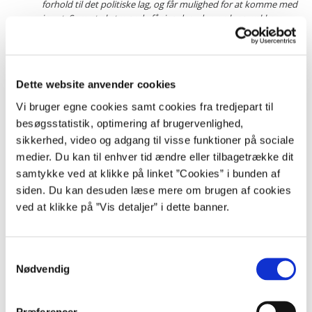
forhold til det politiske lag, og får mulighed for at komme med
input. Som et ekstra gode får jeg desuden en lang række
dygtige og engagerede kolleger, der også synes, at arbejdet
med udbud og offentlige indkøb er sjovt og udfordrende.
Dette website anvender cookies
Da Janne flere dage om ugen arbejder fra Vejle, har hun mulighed for
at afholde fysiske møder og facilitere et nyt netværk med statsansatte
Vi bruger egne cookies samt cookies fra tredjepart til
i Jylland.
besøgsstatistik, optimering af brugervenlighed,
sikkerhed, video og adgang til visse funktioner på sociale
Du kontakter Janne via vores kontaktmodel eller via hotlinen på 30 35
28 18.
medier. Du kan til enhver tid ændre eller tilbagetrække dit
samtykke ved at klikke på linket ”Cookies” i bunden af
Hvis du ønsker at deltage i et netværk for udbudsjurister vest for
siden. Du kan desuden læse mere om brugen af cookies
Storebælt, kan du tilmelde dig via vores kontaktmodul.
ved at klikke på ”Vis detaljer” i dette banner.
Hotline
S
Nødvendig
a
Gratis rådgivning mandag til torsdag kl. 10.00-16.00.
m
Fredag kl. 10.00-15.00.
t
Præferencer