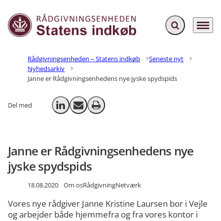
Fold søgefelt ud
Menu
Gå til forsiden
Rådgivningsenheden – Statens indkøb
Seneste nyt
Nyhedsarkiv
Janne er Rådgivningsenhedens nye jyske spydspids
Del med
Del på LinkedIn
Send email
Print
Janne er Rådgivningsenhedens nye
jyske spydspids
18.08.2020
Om os
Rådgivning
Netværk
Vores nye rådgiver Janne Kristine Laursen bor i Vejle
og arbejder både hjemmefra og fra vores kontor i