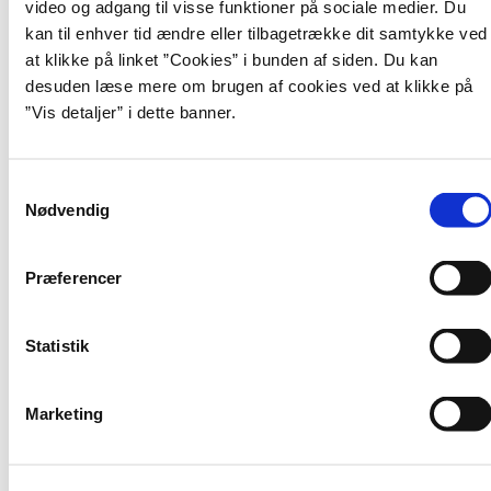
Desuden planlægger vi også at udgive en række guides og
video og adgang til visse funktioner på sociale medier. Du
vejledninger, som kan hjælpe dig med indkøb og udbud. De første
kan til enhver tid ændre eller tilbagetrække dit samtykke ved
kommer til at handle om beregning af kontraktværdi og om
at klikke på linket ”Cookies” i bunden af siden. Du kan
koncessionsbegrebet.
desuden læse mere om brugen af cookies ved at klikke på
Hvis du ikke i forvejen er tilmeldt vores nyhedsbrev eller følger os på
”Vis detaljer” i dette banner.
LinkedIn, så tilmeld dig nu og bliv opdateret om vores mange
aktiviteter i 2021.
S
Nødvendig
a
m
t
Præferencer
Hotline
y
k
Gratis rådgivning mandag til torsdag kl. 10.00-16.00.
k
Statistik
Fredag kl. 10.00-15.00.
e
30 35 28 18
v
Marketing
a
l
g