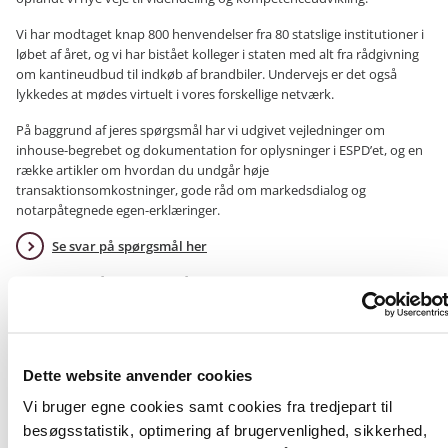
Vi har modtaget knap 800 henvendelser fra 80 statslige institutioner i
løbet af året, og vi har bistået kolleger i staten med alt fra rådgivning
om kantineudbud til indkøb af brandbiler. Undervejs er det også
lykkedes at mødes virtuelt i vores forskellige netværk.
På baggrund af jeres spørgsmål har vi udgivet vejledninger om
inhouse-begrebet og dokumentation for oplysninger i ESPD’et, og en
række artikler om hvordan du undgår høje
transaktionsomkostninger, gode råd om markedsdialog og
notarpåtegnede egen-erklæringer.
Se svar på spørgsmål her
I løbet af efteråret har vi også lanceret en række digitale skabeloner,
som kan lette dit arbejde med indkøb og udbud.
Se oversigten med digitale skabeloner
Vi spritter vores krydsede fingre og glæder os til at tage fat på de nye
Dette website anvender cookies
opgaver i 2021, hvor vi har planer om at afholde en række webinarer
Vi bruger egne cookies samt cookies fra tredjepart til
og lancere flere digitale skabeloner – bl.a. på engelsk.
besøgsstatistik, optimering af brugervenlighed, sikkerhed,