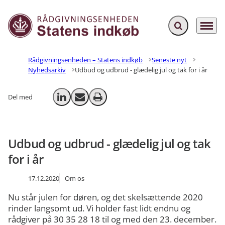
Fold søgefelt ud
Menu
Gå til forsiden
Rådgivningsenheden – Statens indkøb
Seneste nyt
Nyhedsarkiv
Udbud og udbrud - glædelig jul og tak for i år
Del med
Del på LinkedIn
Send email
Print
Udbud og udbrud - glædelig jul og tak
for i år
17.12.2020
Om os
Nu står julen for døren, og det skelsættende 2020
rinder langsomt ud. Vi holder fast lidt endnu og
rådgiver på 30 35 28 18 til og med den 23. december.