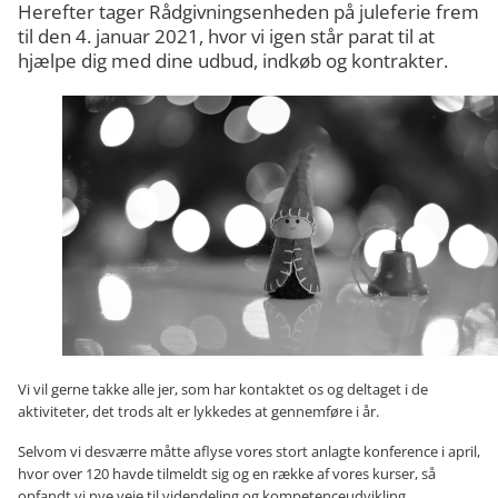
Herefter tager Rådgivningsenheden på juleferie frem
til den 4. januar 2021, hvor vi igen står parat til at
hjælpe dig med dine udbud, indkøb og kontrakter.
Vi vil gerne takke alle jer, som har kontaktet os og deltaget i de
aktiviteter, det trods alt er lykkedes at gennemføre i år.
Selvom vi desværre måtte aflyse vores stort anlagte konference i april,
hvor over 120 havde tilmeldt sig og en række af vores kurser, så
opfandt vi nye veje til videndeling og kompetenceudvikling.