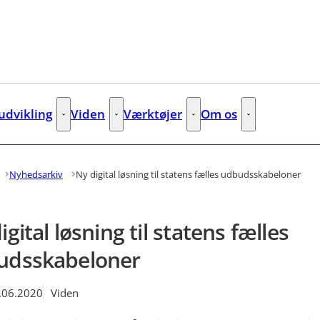
dvikling
Viden
Værktøjer
Om os
s
Kompetenceudvikling - Flere links
Viden - Flere links
Værktøjer - Flere links
Om os - Flere lin
Nyhedsarkiv
Ny digital løsning til statens fælles udbudsskabeloner
igital løsning til statens fælles
udsskabeloner
.06.2020
Viden