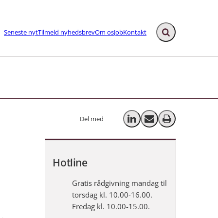
Seneste nyt
Tilmeld nyhedsbrev
Om os
Job
Kontakt
Fold søgefelt ud
ks
Del med
Del på LinkedIn
Send email
Print
Hotline
Gratis rådgivning mandag til
torsdag kl. 10.00-16.00.
Fredag kl. 10.00-15.00.