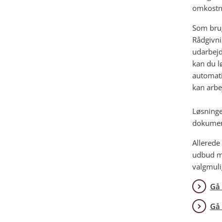
omkostni
Som brug
Rådgivni
udarbejd
kan du l
automati
kan arbe
Løsninge
dokument
Allerede
udbud me
valgmuli
Gå 
Gå 