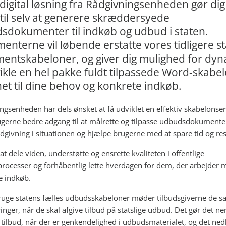
digital løsning fra Rådgivningsenheden gør dig 
til selv at generere skræddersyede
sdokumenter til indkøb og udbud i staten.
nterne vil løbende erstatte vores tidligere st
entskabeloner, og giver dig mulighed for dyn
ikle en hel pakke fuldt tilpassede Word-skabe
et til dine behov og konkrete indkøb.
ngsenheden har dels ønsket at få udviklet en effektiv skabelonser
ugerne bedre adgang til at målrette og tilpasse udbudsdokumenter
ådgivning i situationen og hjælpe brugerne med at spare tid og re
at dele viden, understøtte og ensrette kvaliteten i offentlige
rocesser og forhåbentlig lette hverdagen for dem, der arbejder 
ge indkøb.
ruge statens fælles udbudsskabeloner møder tilbudsgiverne de 
inger, når de skal afgive tilbud på statslige udbud. Det gør det 
e tilbud, når der er genkendelighed i udbudsmaterialet, og det ned