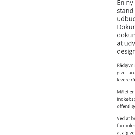
En ny 
stand 
udbud
Dokume
dokum
at udv
design
Rådgivni
giver br
levere r
Målet er 
indkøbsp
offentli
Ved at b
formuler
at afgiv