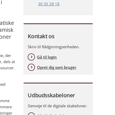
i
30 35 28 18
atiske
amisk
Kontakt os
loner
Skriv til Rådgivningsenheden.
ie, der
Gå til login
, dels at
Opret dig som bruger
ssourcer.
med
Udbudsskabeloner
samme
Genveje til de digitale skabeloner.
nemmere
bringer