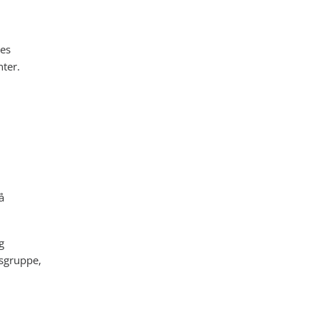
res
ter.
å
g
dsgruppe,