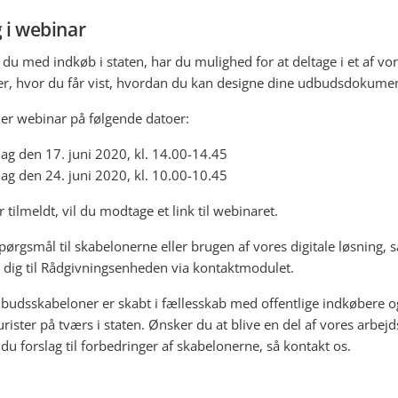
 i webinar
 du med indkøb i staten, har du mulighed for at deltage i et af vo
r, hvor du får vist, hvordan du kan designe dine udbudsdokumen
der webinar på følgende datoer:
g den 17. juni 2020, kl. 14.00-14.45
g den 24. juni 2020, kl. 10.00-10.45
 tilmeldt, vil du modtage et link til webinaret.
pørgsmål til skabelonerne eller brugen af vores digitale løsning, s
dig til Rådgivningsenheden via kontaktmodulet.
budsskabeloner er skabt i fællesskab med offentlige indkøbere o
rister på tværs i staten. Ønsker du at blive en del af vores arbej
 du forslag til forbedringer af skabelonerne, så kontakt os.