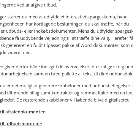
ngerne ved at afgive tilbud.
er starter du med at udfylde et interaktivt spørgeskema, hvor
ngsenheden har kortlagt de beslutninger, du skal træffe, når du
er udbuds- eller indkøbsdokumenter. Mens du udfylder spørges
øbende få uddybende vejledning til at træffe dine valg. Herefter f
sk genereret en fuldt tilpasset pakke af Word-dokumenter, som du
jde videre med.
n giver derfor både indsigt i de overvejelser, du skal gøre dig un
udarbejdelsen samt en bred pallette af tekst til dine udbudsdo
 nu er det muligt at generere skabeloner med udbudsbetingelser t
d tilhørende bilag samt kontrakter og rammeaftaler med en la
gheder. De resterende skabeloner vil løbende blive digitaliseret.
til aftaledokumenter
til udbudsmateriale