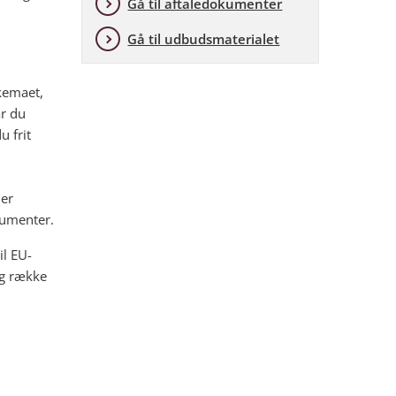
Gå til aftaledokumenter
Gå til udbudsmaterialet
kemaet,
år du
 frit
der
kumenter.
il EU-
ng række