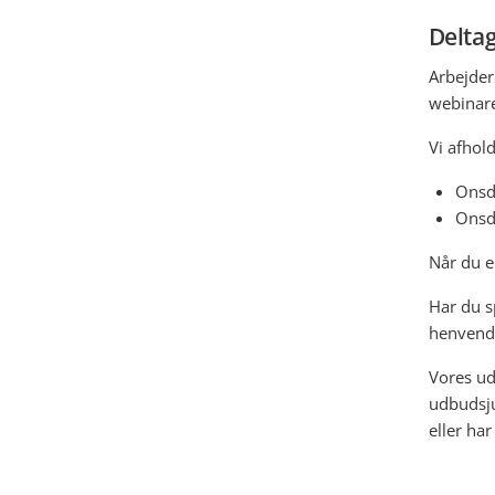
Deltag
Arbejder
webinare
Vi afhol
Onsda
Onsda
Når du er
Har du s
henvend 
Vores ud
udbudsju
eller har