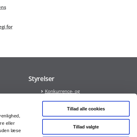
ens
gi for
Styrelser
Konkurrence- og
Forbrugerstyrelsen
Økonomistyrelsen
Tillad alle cookies
ata
venlighed,
am
re eller
Tillad valgte
ring
suden læse