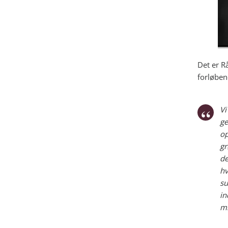
Det er R
forløben
Vi
ge
op
gr
de
hv
su
in
mi