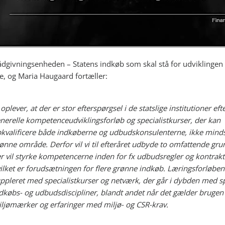
ådgivningsenheden – Statens indkøb som skal stå for udviklingen 
e, og Maria Haugaard fortæller:
 oplever, at der er stor efterspørgsel i de statslige institutioner ef
nerelle kompetenceudviklingsforløb og specialistkurser, der kan
kvalificere både indkøberne og udbudskonsulenterne, ikke minds
ønne område. Derfor vil vi til efteråret udbyde to omfattende gru
r vil styrke kompetencerne inden for fx udbudsregler og kontrakt
ilket er forudsætningen for flere grønne indkøb. Læringsforløbene
ppleret med specialistkurser og netværk, der går i dybden med sp
dkøbs- og udbudsdiscipliner, blandt andet når det gælder brugen 
ljømærker og erfaringer med miljø- og CSR-krav.