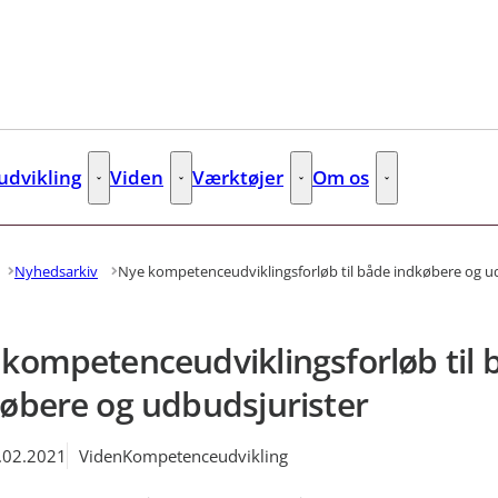
dvikling
Viden
Værktøjer
Om os
s
Kompetenceudvikling - Flere links
Viden - Flere links
Værktøjer - Flere links
Om os - Flere lin
Nyhedsarkiv
Nye kompetenceudviklingsforløb til både indkøbere og u
kompetenceudviklingsforløb til 
øbere og udbudsjurister
.02.2021
Viden
Kompetenceudvikling