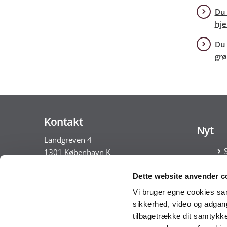
Du 
hj
Du 
grø
Kontakt
Nyt
Landgreven 4
1301 København K
Tlf. 30 35 28 18
Dette website anvender c
CVR nr. 10213231
Vi bruger egne cookies samt
sikkerhed, video og adgang 
EAN nr. 5798009814401
tilbagetrække dit samtykke
VAT nr. DK 33467826