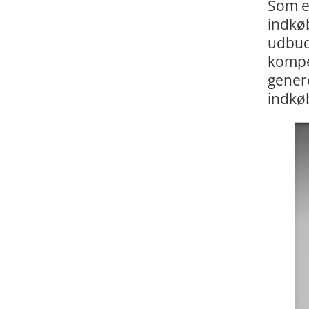
Som en
indkø
udbud
kompet
gener
indkøb