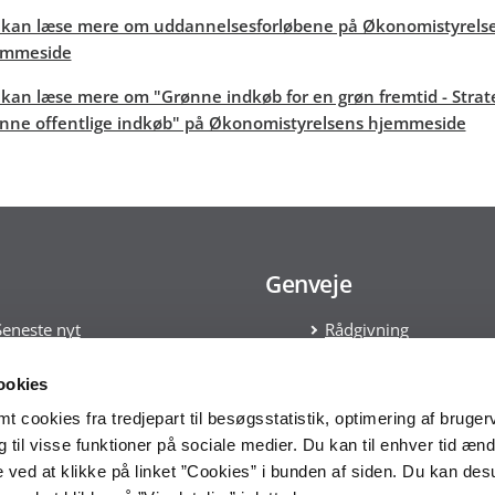
kan læse mere om uddannelsesforløbene på Økonomistyrels
emmeside
kan læse mere om "Grønne indkøb for en grøn fremtid - Strate
nne offentlige indkøb" på Økonomistyrelsens hjemmeside
Genveje
Seneste nyt
Rådgivning
Tilmeld nyhedsbrev
Kontakt
Læs om Cookies
ookies
Håndtering af persond
 cookies fra tredjepart til besøgsstatistik, optimering af bruger
Statens Indkøbsprogr
til visse funktioner på sociale medier. Du kan til enhver tid ænd
Tilgængelighedserklæ
 ved at klikke på linket ”Cookies” i bunden af siden. Du kan de