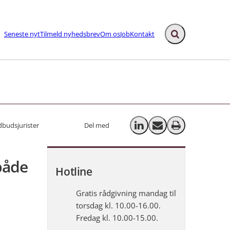
Seneste nyt
Tilmeld nyhedsbrev
Om os
Job
Kontakt
Fold søgefelt ud
ks
dbudsjurister
Del med
Del på LinkedIn
Send email
Print
både
Hotline
Gratis rådgivning mandag til
torsdag kl. 10.00-16.00.
Fredag kl. 10.00-15.00.