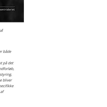
af
ter både
t på det
ndforløb,
styring,
 bliver
ecifikke
af