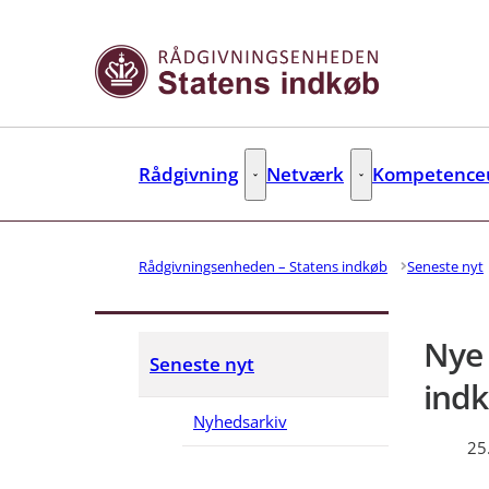
Gå til forsiden
Rådgivning
Netværk
Kompetenceu
Rådgivning - Flere links
Netværk - Flere link
Rådgivningsenheden – Statens indkøb
Seneste nyt
Nye 
Seneste nyt
indk
Nyhedsarkiv
25