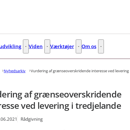
dvikling
Viden
Værktøjer
Om os
s
Kompetenceudvikling - Flere links
Viden - Flere links
Værktøjer - Flere links
Om os - Flere lin
Nyhedsarkiv
Vurdering af grænseoverskridende interesse ved levering 
ering af grænseoverskridende
resse ved levering i tredjelande
.06.2021
Rådgivning