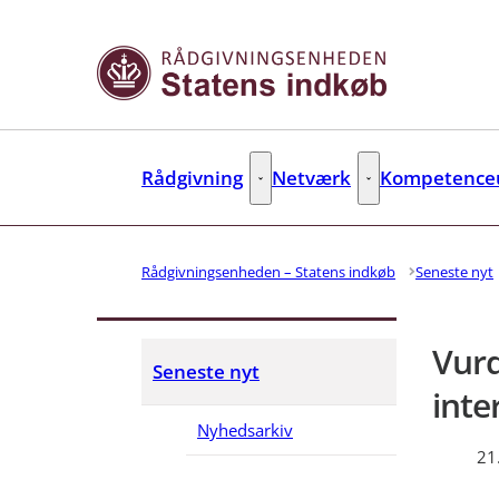
Gå til forsiden
Rådgivning
Netværk
Kompetenceu
Rådgivning - Flere links
Netværk - Flere link
Rådgivningsenheden – Statens indkøb
Seneste nyt
Vurd
Seneste nyt
inte
Nyhedsarkiv
21