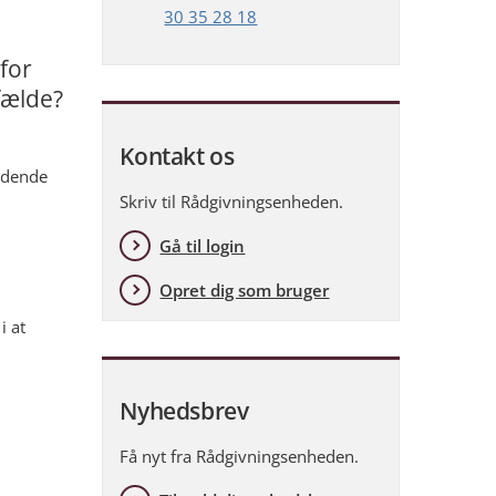
30 35 28 18
for
fælde?
Kontakt os
ridende
Skriv til Rådgivningsenheden.
Gå til login
Opret dig som bruger
i at
Nyhedsbrev
Få nyt fra Rådgivningsenheden.