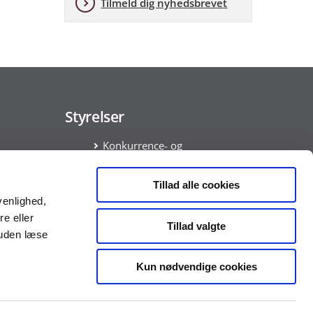
Tilmeld dig nyhedsbrevet
Styrelser
Konkurrence- og
Forbrugerstyrelsen
Økonomistyrelsen
Tillad alle cookies
ata
venlighed,
am
re eller
Tillad valgte
ring
suden læse
Kun nødvendige cookies