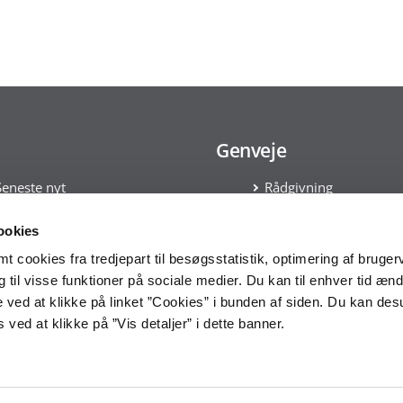
Genveje
Seneste nyt
Rådgivning
Tilmeld nyhedsbrev
Kontakt
Læs om Cookies
ookies
Håndtering af persond
 cookies fra tredjepart til besøgsstatistik, optimering af bruger
Statens Indkøbsprogr
til visse funktioner på sociale medier. Du kan til enhver tid ænd
Tilgængelighedserklæ
 ved at klikke på linket ”Cookies” i bunden af siden. Du kan de
ved at klikke på ”Vis detaljer” i dette banner.