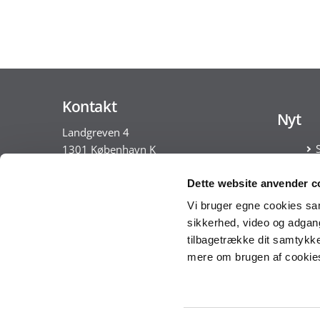
Kontakt
Nyt
Landgreven 4
1301 København K
Tlf. 30 35 28 18
Dette website anvender c
Vi bruger egne cookies samt
CVR nr. 10213231
sikkerhed, video og adgang 
EAN nr. 5798009814401
tilbagetrække dit samtykke
VAT nr. DK 33467826
mere om brugen af cookies 