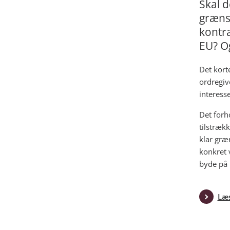
Skal d
græns
kontra
EU? O
Det korte
ordregiv
interess
Det forho
tilstrækk
klar græ
konkret 
byde på 
Læs