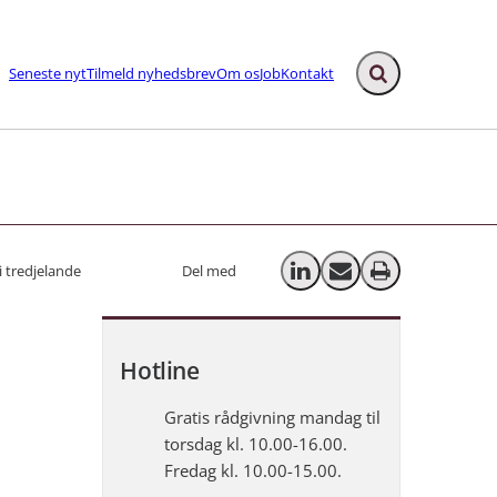
Seneste nyt
Tilmeld nyhedsbrev
Om os
Job
Kontakt
Fold søgefelt ud
ks
i tredjelande
Del med
Del på LinkedIn
Send email
Print
Hotline
Gratis rådgivning mandag til
torsdag kl. 10.00-16.00.
Fredag kl. 10.00-15.00.