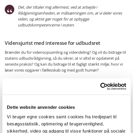
Det, der tiltaler mig allermest, ved at arbejde i
Rådgivningsenheden, er målsætningen om, at vi deler vores
viden, og aktivt gør noget for at opbygge
udbudskompetencerne i staten.
Vidensjurist med interesse for udbudsret
Brænder du for vidensopsamling og videndeling? Og vil du bidrage til
statens udbudsrådgivning, så du sikrer, at vi altid er opdateret på
seneste praksis? Og kan du bidrage til et fagligt stærkt miljø, hvor vi
løser vores opgaver i fællesskab og med godt humør?
Erfaren jurist med intereresse for kontraktret søges
til at udforme og digitalisere nogle af statens store it-
kontrakter
Dette website anvender cookies
Vil du foretage komplekse kontraktretlige vurderinger, rådgive om
udarbejdelse af gode kontrakter og selv være pennefører på nogle af
Vi bruger egne cookies samt cookies fra tredjepart til
statens væsentligste it-kontrakter? Så er det dig, vi leder efter.
besøgsstatistik, optimering af brugervenlighed,
sikkerhed, video og adgang til visse funktioner på sociale