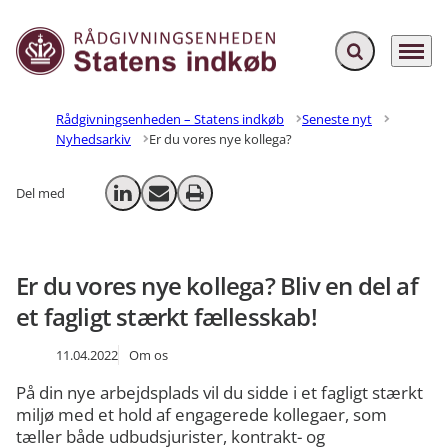
Fold søgefelt ud
Menu
Gå til forsiden
Rådgivningsenheden – Statens indkøb
Seneste nyt
Nyhedsarkiv
Er du vores nye kollega?
Del med
Del på LinkedIn
Send email
Print
Er du vores nye kollega? Bliv en del af
et fagligt stærkt fællesskab!
11.04.2022
Om os
På din nye arbejdsplads vil du sidde i et fagligt stærkt
miljø med et hold af engagerede kollegaer, som
tæller både udbudsjurister, kontrakt- og