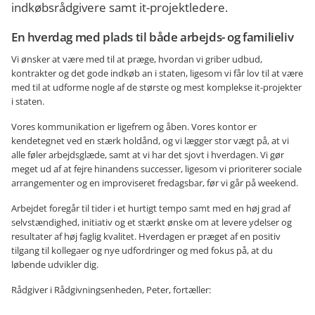
indkøbsrådgivere samt it-projektledere.
En hverdag med plads til både arbejds- og familieliv
Vi ønsker at være med til at præge, hvordan vi griber udbud,
kontrakter og det gode indkøb an i staten, ligesom vi får lov til at være
med til at udforme nogle af de største og mest komplekse it-projekter
i staten.
Vores kommunikation er ligefrem og åben. Vores kontor er
kendetegnet ved en stærk holdånd, og vi lægger stor vægt på, at vi
alle føler arbejdsglæde, samt at vi har det sjovt i hverdagen. Vi gør
meget ud af at fejre hinandens successer, ligesom vi prioriterer sociale
arrangementer og en improviseret fredagsbar, før vi går på weekend.
Arbejdet foregår til tider i et hurtigt tempo samt med en høj grad af
selvstændighed, initiativ og et stærkt ønske om at levere ydelser og
resultater af høj faglig kvalitet. Hverdagen er præget af en positiv
tilgang til kollegaer og nye udfordringer og med fokus på, at du
løbende udvikler dig.
Rådgiver i Rådgivningsenheden, Peter, fortæller: