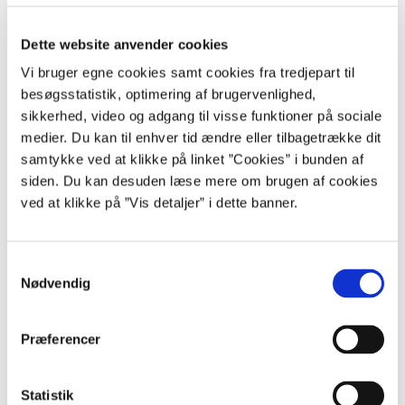
undervisere, du fra efteråret kan møde på uddannelsen Indkøb i
staten i praksis.
Dette website anvender cookies
Vi bruger egne cookies samt cookies fra tredjepart til
Jeg glæder mig til at undervise og særligt at skulle udfolde
konceptet i forhold til grønne og bæredygtige indkøb for vores
besøgsstatistik, optimering af brugervenlighed,
kursister. Vi er to, der er de primære undervisere på
sikkerhed, video og adgang til visse funktioner på sociale
uddannelsesforløbet, men vi inviterer også andre eksterne
medier. Du kan til enhver tid ændre eller tilbagetrække dit
oplægsholdere ind med specialistviden om bestemte emner.
samtykke ved at klikke på linket ”Cookies” i bunden af
Samspillet med mine kolleger om undervisningsforberedelsen
siden. Du kan desuden læse mere om brugen af cookies
og interaktionen med kursisterne er nyt og sjovt – og meget
lærerigt. Der kommer altid nye perspektiver på
ved at klikke på ”Vis detaljer” i dette banner.
undervisningen, og derfor får vi også løbende tilpasset
indholdet, så det rammer målgruppen bedst muligt.
S
Nødvendig
a
Læs mere om Rådgivningsenhedens uddannelse for
m
indkøbere her
t
Præferencer
y
k
Hotline
k
Statistik