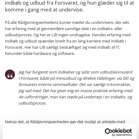
indkøb og udbud fra Forsvaret, og hun glæder sig til at
komme i gang med at undervise.
På alle Rådgivningsenhedens kurser møder du undervisere, der selv
har erfaring med at gennemføre samtlige dele i en indkøbs- eller
udbudsproces. Og her er Lilli ingen undtagelse. Hendes erfaring med
indkøb og udbud spænder bredt fra en lang karriere med indkøb i
Forsvaret. Her har Lilli særligt beskæftiget sig med indkøb af IT,
herunder både hardware og software.
Jeg har fungeret som indkøber og sidst som udbudskonsulent
i Forsvaret, både på miniudbud og direkte tildelinger, via SKI og
forsvarets interne rammeaftaler. Det var særligt it-kontrakter,
jeg sad med. Det har givet mig en masse praktisk erfaring med
de udfordringer, man kan støde på undervejs i en indkøbs- og
udbudsproces.
Netop det, at Rådgivningsenheden gør det muligt at arbejde med
målrettet kompetenceudvikling, fik Lilli til at skifte spor. Hun har
gerne ville prøve kræfter med at undervise, og er nu en af de