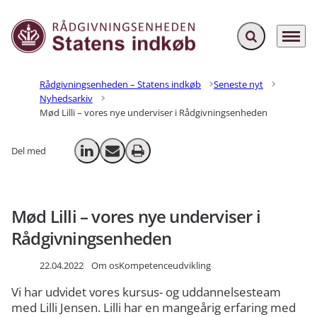
Fold søgefelt ud
Menu
Gå til forsiden
Rådgivningsenheden – Statens indkøb
Seneste nyt
Nyhedsarkiv
Mød Lilli – vores nye underviser i Rådgivningsenheden
Del med
Del på LinkedIn
Send email
Print
Mød Lilli – vores nye underviser i
Rådgivningsenheden
22.04.2022
Om os
Kompetenceudvikling
Vi har udvidet vores kursus- og uddannelsesteam
med Lilli Jensen. Lilli har en mangeårig erfaring med