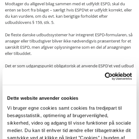
Modtager du alligevel bilag sammen med et udfyldt ESPD, skal du
enten se bort fra bilaget – særligt hvis ESPD’et er udfyldt korrekt, eller
du kan vurdere, om du evt. kan berigtige forholdet efter
udbudslovens § 159, stk. 5.
De fleste danske udbudssystemer har integreret ESPD-formularen, så
ansøger eller tilbudsgiver bliver ikke nødvendigvis præsenteret for et
særskilt ESPD, men afgiver oplysningerne som en del af ansøgningen
eller tilbuddet.
Det er som udgangspunkt obligatorisk at anvende ESPD'et ved udbud
efter afsnit II i udbudsloven, forsyningsvirksomhedsdirektivet og
koncessionsdirektivet. Det skal dog ikke anvendes ved
projektkonkurrencer og udbud med forhandling uden forudgående
offentliggørelse efter udbudslovens afsnit II.
Dette website anvender cookies
Vi bruger egne cookies samt cookies fra tredjepart til
Oplysningerne skal kunne dokumenteres
besøgsstatistik, optimering af brugervenlighed,
ESPD’et er et foreløbigt bevis, hvorfor der skal fremlægges endelig
sikkerhed, video og adgang til visse funktioner på sociale
dokumentation, inden kontrakten kan tildeles. Det er som
medier. Du kan til enhver tid ændre eller tilbagetrække dit
udgangspunkt kun den eller de vindende tilbudsgivere, der skal
samtykke ved at klikke på linket ”Cookies” i bunden af
fremsende den endelige dokumentation for oplysningerne i ESPD’et.