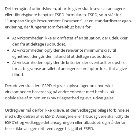
Det fremgår af udbudsloven, at ordregiver skal kræve, at ansøgere
eller tilbudsgivere benytter ESPD-formularen. ESPD, som står for
”European Single Procurement Document”, er en standardiseret egen-
erklæring, der fungerer som foreløbigt bevis for:
At virksomheden ikke er omfattet af en situation, der udelukker
den fra at deltage i udbuddet.
At virksomheden opfylder de relevante minimumskrav til
egnethed, der gør den i stand til at deltage i udbuddet.
At virksomheden opfylder de kriterier, der eventuelt er opstillet
for at begrænse antallet af ansøgere, som opfordres til at afgive
tilbud.
Derudover skal der i ESPD'et gives oplysninger om, hvorvidt
virksomheden baserer sig på andre enheder med henblik på
opfyldelse af minimumskrav til egnethed og evt. udvælgelse.
Ordregiver må derfor ikke kræve, at der vedlægges bilag i forbindelse
med udfyldelsen af et ESPD. Ansøgere eller tilbudsgivere skal udfylde
ESPD’et og vedlægge det ansøgningen eller tilbuddet, og må derfor
heller ikke af egen drift vedlægge bilag til et ESPD.