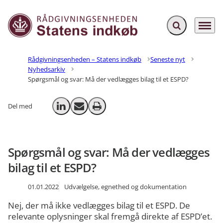
Fold søgefelt ud
Menu
Gå til forsiden
Rådgivningsenheden – Statens indkøb
Seneste nyt
Nyhedsarkiv
Spørgsmål og svar: Må der vedlægges bilag til et ESPD?
Del med
Del på LinkedIn
Send email
Print
Spørgsmål og svar: Må der vedlægges
bilag til et ESPD?
01.01.2022
Udvælgelse, egnethed og dokumentation
Nej, der må ikke vedlægges bilag til et ESPD. De
relevante oplysninger skal fremgå direkte af ESPD’et.