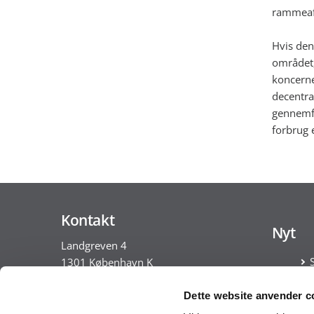
rammeaf
Hvis den
området, 
koncerne
decentral
gennemfø
forbrug 
Kontakt
Nyt
Landgreven 4
1301 København K
Tlf. 30 35 28 18
Dette website anvender c