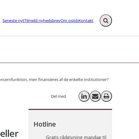
Seneste nyt
Tilmeld nyhedsbrev
Om os
Job
Kontakt
Fold søgefelt ud
ks
koncernfunktion, men finansieres af de enkelte institutioner?
Del med
Del på LinkedIn
Send email
Print
Hotline
eller
Gratis rådgivning mandag til