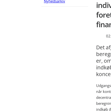
Nyhedsarkiv
indi
fore
fina
02
Det a
beregn
er, om
indkøb
konce
Udgangsp
når kont
decentra
beregnin
indkøb j