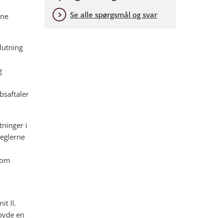
Se alle spørgsmål og svar
ine
lutning
g
bsaftaler
ninger i
reglerne
vom
t II.
byde en