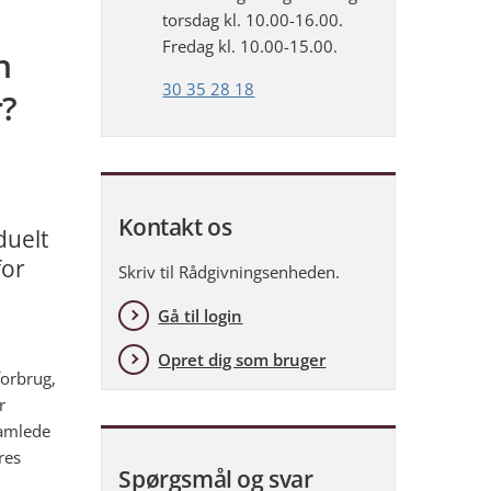
torsdag kl. 10.00-16.00.
Fredag kl. 10.00-15.00.
n
30 35 28 18
r?
Kontakt os
duelt
for
Skriv til Rådgivningsenheden.
Gå til login
Opret dig som bruger
orbrug,
r
samlede
res
Spørgsmål og svar