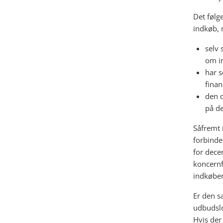
Det følge
indkøb, 
selv 
om i
har s
finan
den d
på d
Såfremt 
forbinde
for dece
koncernf
indkøbene
Er den s
udbudslo
Hvis der