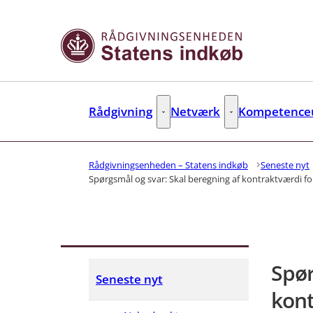
Gå til forsiden
Rådgivning
Netværk
Kompetenceu
Rådgivning - Flere links
Netværk - Flere link
Rådgivningsenheden – Statens indkøb
Seneste nyt
Spørgsmål og svar: Skal beregning af kontraktværdi for 
Spør
Seneste nyt
kont