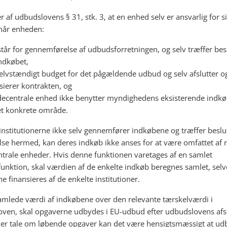
r af udbudslovens § 31, stk. 3, at en enhed selv er ansvarlig for s
når enheden:
står for gennemførelse af udbudsforretningen, og selv træffer bes
ndkøbet,
elvstændigt budget for det pågældende udbud og selv afslutter o
sierer kontrakten, og
ecentrale enhed ikke benytter myndighedens eksisterende indkø
et konkrete område.
institutionerne ikke selv gennemfører indkøbene og træffer beslut
lse hermed, kan deres indkøb ikke anses for at være omfattet af 
ntrale enheder. Hvis denne funktionen varetages af en samlet
unktion, skal værdien af de enkelte indkøb beregnes samlet, sel
 finansieres af de enkelte institutioner.
amlede værdi af indkøbene over den relevante tærskelværdi i
ven, skal opgaverne udbydes i EU-udbud efter udbudslovens afsni
 er tale om løbende opgaver kan det være hensigtsmæssigt at ud