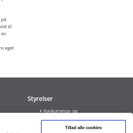
 på
ld til
 en
ns eget
Styrelser
Konkurrence- og
Forbrugerstyrelsen
Økonomistyrelsen
Tillad alle cookies
ata