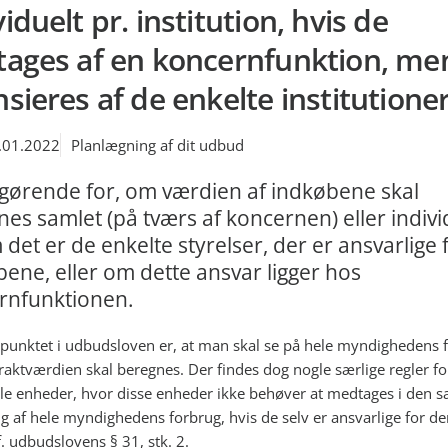
viduelt pr. institution, hvis de
tages af en koncernfunktion, me
nsieres af de enkelte institutione
.01.2022
Planlægning af dit udbud
fgørende for, om værdien af indkøbene skal
es samlet (på tværs af koncernen) eller indivi
 det er de enkelte styrelser, der er ansvarlige 
ene, eller om dette ansvar ligger hos
rnfunktionen.
unktet i udbudsloven er, at man skal se på hele myndighedens f
raktværdien skal beregnes. Der findes dog nogle særlige regler fo
le enheder, hvor disse enheder ikke behøver at medtages i den 
g af hele myndighedens forbrug, hvis de selv er ansvarlige for de
f. udbudslovens § 31, stk. 2.