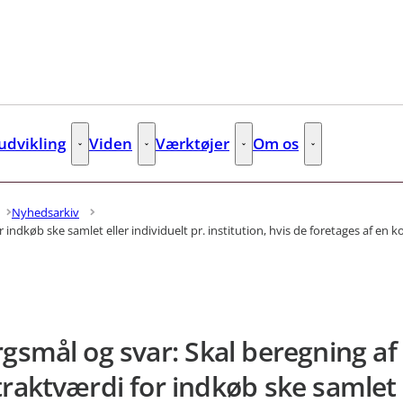
dvikling
Viden
Værktøjer
Om os
s
Kompetenceudvikling - Flere links
Viden - Flere links
Værktøjer - Flere links
Om os - Flere lin
Nyhedsarkiv
indkøb ske samlet eller individuelt pr. institution, hvis de foretages af en 
gsmål og svar: Skal beregning af
raktværdi for indkøb ske samlet 