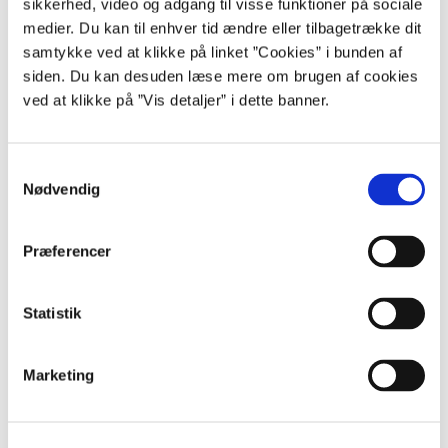
sikkerhed, video og adgang til visse funktioner på sociale
god måde at få delt viden og erfaringer på tværs af staten.
medier. Du kan til enhver tid ændre eller tilbagetrække dit
Udbud – og udbudsreglerne – bliver ofte opfattet som
samtykke ved at klikke på linket ”Cookies” i bunden af
besværlige, men det er rigtig spændende - og sjovt – at være
med til at få afmystificeret denne opfattelse ved være en del af
siden. Du kan desuden læse mere om brugen af cookies
Rådgivningsenheden.
ved at klikke på ”Vis detaljer” i dette banner.
S
Hotline
Nødvendig
a
Gratis rådgivning mandag til torsdag kl. 10.00-16.00.
m
Fredag kl. 10.00-15.00.
t
Præferencer
y
30 35 28 18
k
k
Statistik
e
v
Marketing
Nyhedsbrev
a
l
Få nyt fra Rådgivningsenheden.
g