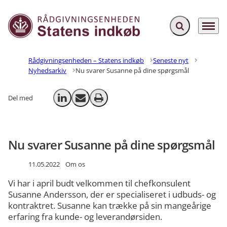
Fold søgefelt ud
Menu
Gå til forsiden
Rådgivningsenheden – Statens indkøb
Seneste nyt
Nyhedsarkiv
Nu svarer Susanne på dine spørgsmål
Del med
Del på LinkedIn
Send email
Print
Nu svarer Susanne på dine spørgsmål
11.05.2022
Om os
Vi har i april budt velkommen til chefkonsulent
Susanne Andersson, der er specialiseret i udbuds- og
kontraktret. Susanne kan trække på sin mangeårige
erfaring fra kunde- og leverandørsiden.