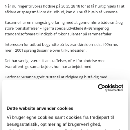
Når du ringer til vores hotline på 30 35 28 18 for at få hurtig hjælp til at
afklare et spørgsmål om dit udbud, kan du nu få hjælp af Susanne.
Susanne har en mangeårig erfaring med at gennemføre både små og
store it-anskaffelser – lige fra specialudviklede it-løsninger og
standardsoftware til indkøb af it-konsulenter på rammeaftaler.
Interessen for udbud begyndte på leverandørsiden sidst i 90’erne,
men i 2001 sprang Susanne over til kundesiden.
Det har særligt været it-anskaffelser, ofte i forbindelse med
tværoffentlige samarbejder, hun har arbejdet med.
Derfor er Susanne godt rustet til at rådgive og bistå dig med
udbudsretlige vurderinger, afklare spørgsmål om komplekse
anskaffelser og hjælpe med kontraktudarbejdelse, -forhandling og -
fortolkning.
Om sin motivation for at fortsætte karrieren i Rådgivningsenheden,
Dette website anvender cookies
siger Susanne:
Vi bruger egne cookies samt cookies fra tredjepart til
besøgsstatistik, optimering af brugervenlighed,
Idéen med en statslig udbudsrådgivningsenhed er genial og en