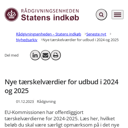
Fold søgefelt ud
Menu
Gå til forsiden
Rådgivningsenheden – Statens indkøb
Seneste nyt
Nyhedsarkiv
Nye tærskelværdier for udbud i 2024 og 2025
Del med
Del på LinkedIn
Send email
Print
Nye tærskelværdier for udbud i 2024
og 2025
01.12.2023
Rådgivning
EU-Kommissionen har offentliggjort
tærskelværdierne for 2024-2025. Læs her, hvilket
beløb du skal være særligt opmærksom på i det nye