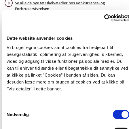
Se alle de nye tærskelværdier hos Konkurrence- og
Forbrugerstyrelsen
Udbud, der bliver offentliggjort efter 1. januar 2024, er omfattet af de
nye tærskelværdier for 2024-2025. Du kan læse mere om
tærskelværdierne for 2024 og 2025 i nyheden fra Konkurrence- og
Forbrugerstyrelsen.
Dette website anvender cookies
Læs hele artiklen om de nye tærskelværdier
Vi bruger egne cookies samt cookies fra tredjepart til
besøgsstatistik, optimering af brugervenlighed, sikkerhed,
video og adgang til visse funktioner på sociale medier. Du
kan til enhver tid ændre eller tilbagetrække dit samtykke ved
Hotline
at klikke på linket ”Cookies” i bunden af siden. Du kan
desuden læse mere om brugen af cookies ved at klikke på
Gratis rådgivning mandag til torsdag kl. 10.00-16.00.
Fredag kl. 10.00-15.00.
”Vis detaljer” i dette banner.
30 35 28 18
S
Nødvendig
a
m