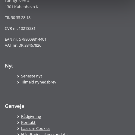
Landgreven 4
1301 København K
Tlf. 30 35 28 18
CVR nr. 10213231
EAN nr. 5798009814401
VAT nr. DK 33467826
Nyt
Seneste nyt
Tilmeld nyhedsbrev
Genveje
Rådgivning
Kontakt
Læs om Cookies
Håndtering af persondata