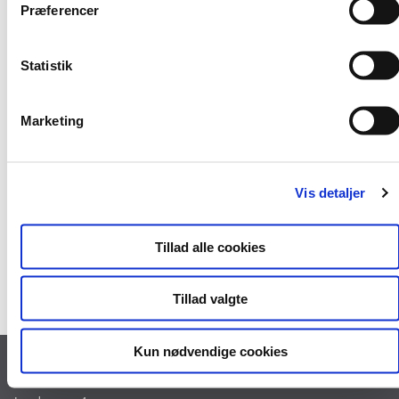
t
Kontakt os
Præferencer
y
Skriv til Rådgivningsenheden.
k
k
Statistik
Gå til login
e
Opret dig som bruger
v
Marketing
a
l
g
Nyhedsbrev
Vis detaljer
Få nyt fra Rådgivningsenheden.
Tillad alle cookies
Tilmeld dig nyhedsbrevet
Tillad valgte
Kun nødvendige cookies
Kontakt