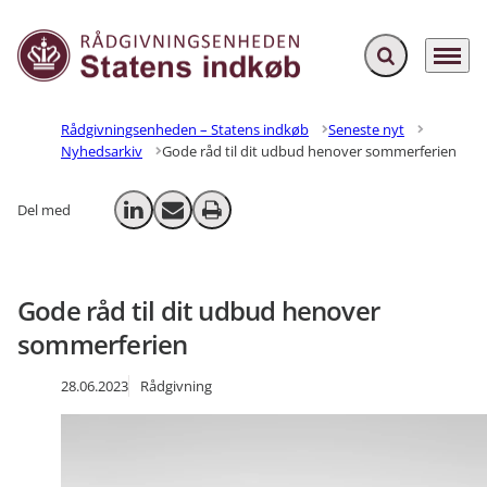
Fold søgefelt ud
Menu
Gå til forsiden
Rådgivningsenheden – Statens indkøb
Seneste nyt
Nyhedsarkiv
Gode råd til dit udbud henover sommerferien
Del med
Del på LinkedIn
Send email
Print
Gode råd til dit udbud henover
sommerferien
28.06.2023
Rådgivning