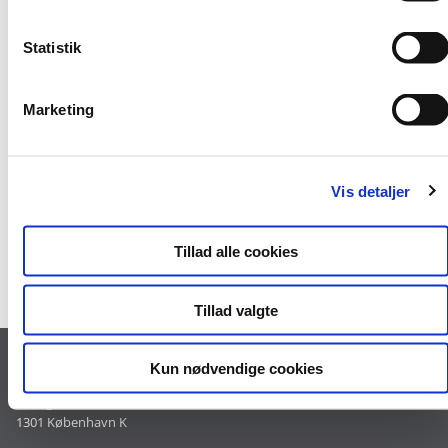
k
Nyhedsbrev
k
Statistik
Få nyt fra Rådgivningsenheden.
e
v
Tilmeld dig nyhedsbrevet
Marketing
a
l
g
Vis detaljer
Spørgsmål og svar
Se alle spørgsmål og svar
Tillad alle cookies
Tillad valgte
Kontakt
Kun nødvendige cookies
Landgreven 4
1301 København K