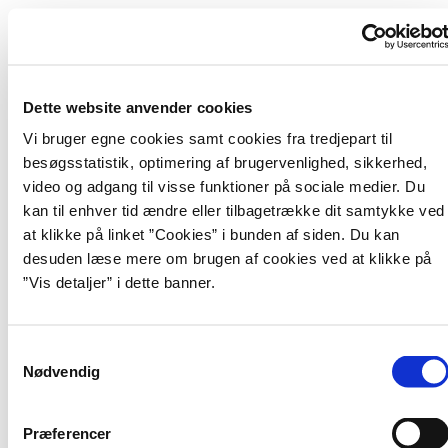
Rådgivningsenheden ønsker alle kollegaer i staten en rigtig god
sommerferie!
Hvordan sammensætter jeg den gode arbejdsgruppe til mit
udbud?
Dette website anvender cookies
Må standstill-perioden ligge henover min ferie?
Vi bruger egne cookies samt cookies fra tredjepart til
besøgsstatistik, optimering af brugervenlighed, sikkerhed,
Kan en ansøgnings- eller tilbudsfrist ligge henover
sommerferien?
video og adgang til visse funktioner på sociale medier. Du
kan til enhver tid ændre eller tilbagetrække dit samtykke ved
at klikke på linket ”Cookies” i bunden af siden. Du kan
desuden læse mere om brugen af cookies ved at klikke på
Hotline
”Vis detaljer” i dette banner.
Gratis rådgivning mandag til torsdag kl. 10.00-16.00.
Fredag kl. 10.00-15.00.
S
30 35 28 18
Nødvendig
a
m
t
Præferencer
y