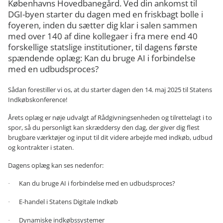
Københavns Hovedbanegård. Ved din ankomst til
DGI-byen starter du dagen med en friskbagt bolle i
foyeren, inden du sætter dig klar i salen sammen
med over 140 af dine kollegaer i fra mere end 40
forskellige statslige institutioner, til dagens første
spændende oplæg: Kan du bruge AI i forbindelse
med en udbudsproces?
Sådan forestiller vi os, at du starter dagen den 14. maj 2025 til Statens
Indkøbskonference!
Årets oplæg er nøje udvalgt af Rådgivningsenheden og tilrettelagt i to
spor, så du personligt kan skræddersy den dag, der giver dig flest
brugbare værktøjer og input til dit videre arbejde med indkøb, udbud
og kontrakter i staten.
Dagens oplæg kan ses nedenfor:
Kan du bruge AI i forbindelse med en udbudsproces?
·
E-handel i Statens Digitale Indkøb
·
Dynamiske indkøbssystemer
·