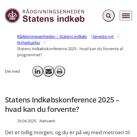
Fold søgefelt ud
Menu
Gå til forsiden
Rådgivningsenheden – Statens indkøb
Seneste nyt
Nyhedsarkiv
Statens indkøbskonference 2025 - hvad kan du forvente af
programmet?
Del med
Del på LinkedIn
Send email
Print
Statens Indkøbskonference 2025 –
hvad kan du forvente?
29.04.2025
Netværk
Det er tidlig morgen, og du er på vej med metroen til