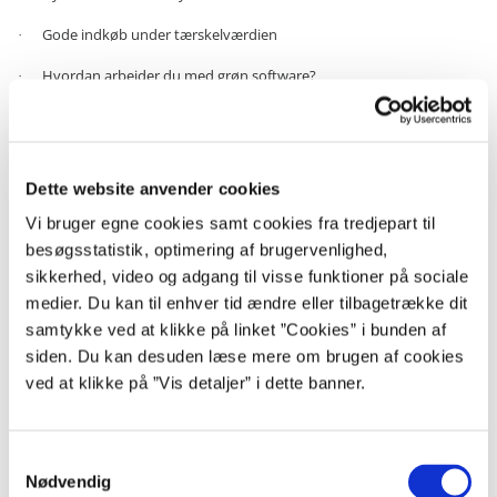
Gode indkøb under tærskelværdien
·
Hvordan arbejder du med grøn software?
·
Hvordan skal du agere som fremtidens indkøber?
·
Brug af cloud og overførsel af persondata til tredjeland
·
Dette website anvender cookies
Du kan frit skifte imellem de to spor i løbet af dagen, og midt på dagen
er der også mulighed for god dialog og sparring, når du kigger forbi
Vi bruger egne cookies samt cookies fra tredjepart til
dialogpladsen.
besøgsstatistik, optimering af brugervenlighed,
sikkerhed, video og adgang til visse funktioner på sociale
Hent hele programmet her (pdf)
medier. Du kan til enhver tid ændre eller tilbagetrække dit
samtykke ved at klikke på linket ”Cookies” i bunden af
siden. Du kan desuden læse mere om brugen af cookies
Vi glæder os til at se jer!
ved at klikke på ”Vis detaljer” i dette banner.
Sidste frist for tilmelding!
S
Nødvendig
Tilmeldingen lukker den 11. maj så sørg for at sikre dig din plads
a