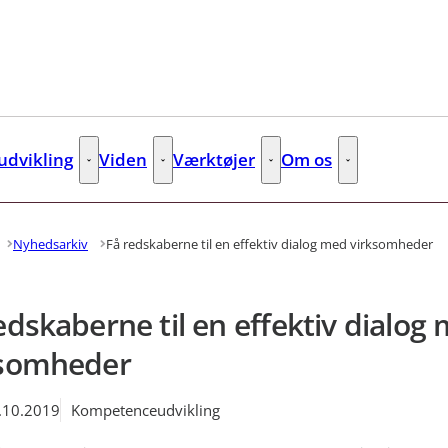
dvikling
Viden
Værktøjer
Om os
s
Kompetenceudvikling - Flere links
Viden - Flere links
Værktøjer - Flere links
Om os - Flere lin
Nyhedsarkiv
Få redskaberne til en effektiv dialog med virksomheder
edskaberne til en effektiv dialog
ksomheder
.10.2019
Kompetenceudvikling