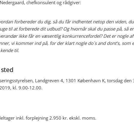
edergaard, chefkonsulent og rådgiver:
ordan forbereder du dig, så du får indhentet netop den viden, du
uge til at forberede dit udbud? Og hvornår skal du passe på, så e
verandør ikke får en væsentlig konkurrencefordel? Det er nogle af
ner, vi kommer ind på, for der klart nogle do´s and dont’s, som 
 kende til.
 sted
eringsstyrelsen, Landgreven 4, 1301 København K, torsdag den 
2019, kl. 9.00-12.00.
deltager inkl. forplejning 2.950 kr. ekskl. moms.