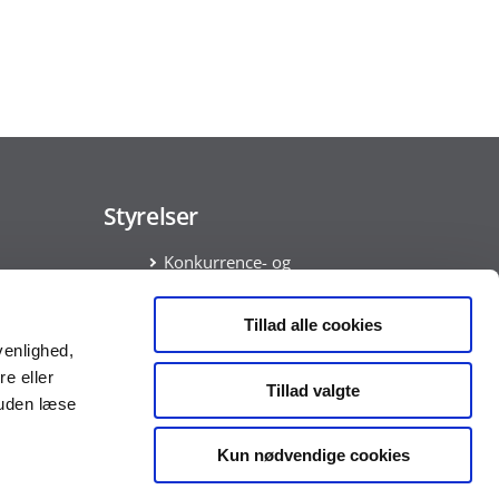
Styrelser
Konkurrence- og
Forbrugerstyrelsen
Økonomistyrelsen
Tillad alle cookies
ata
venlighed,
am
re eller
Tillad valgte
ring
suden læse
Kun nødvendige cookies