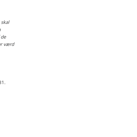
 skal
n
 de
er værd
31.