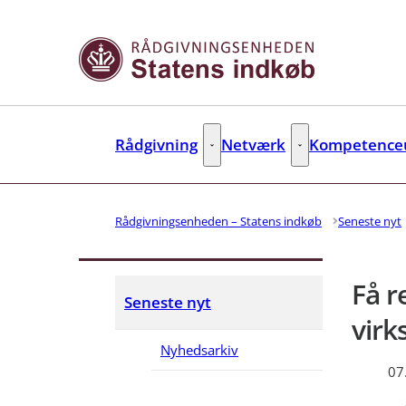
Gå til forsiden
Rådgivning
Netværk
Kompetenceu
Rådgivning - Flere links
Netværk - Flere link
Rådgivningsenheden – Statens indkøb
Seneste nyt
Få r
Seneste nyt
vir
Nyhedsarkiv
07