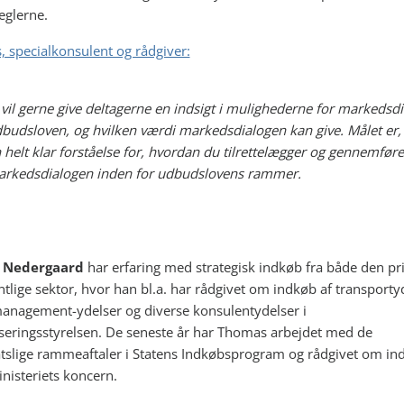
eglerne.
s, specialkonsulent og rådgiver:
 vil gerne give deltagerne en indsigt i mulighederne for markedsdi
budsloven, og hvilken værdi markedsdialogen kan give. Målet er, 
 helt klar forståelse for, hvordan du tilrettelægger og gennemføre
rkedsdialogen inden for udbudslovens rammer.
 Nedergaard
har erfaring med strategisk indkøb fra både den pr
ntlige sektor, hvor han bl.a. har rådgivet om indkøb af transporty
 management-ydelser og diverse konsulentydelser i
eringsstyrelsen. De seneste år har Thomas arbejdet med de
atslige rammeaftaler i Statens Indkøbsprogram og rådgivet om in
nisteriets koncern.