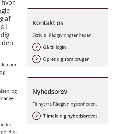
, hvor
ogle
g af
Kontakt os
s i
 dig
Skriv til Rådgivningsenheden.
inden
Gå til login
Opret dig som bruger
viden om
 og
Nyhedsbrev
lsen, og
e mange
Få nyt fra Rådgivningsenheden.
Tilmeld dig nyhedsbrevet
heder,
køb efter