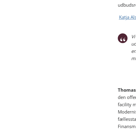
udbudsr
Katja Al
Vi
ud
en
ma
Thomas
den offe
facility
Modernis
fællesst
Finansmi