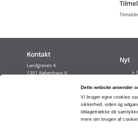
Tilme
Tilmeldin
Kontakt
Nyt
Landgreven 4
1301 København K
Tlf. 30 35 28 18
Dette website anvender c
CVR nr. 10213231
Vi bruger egne cookies samt
sikkerhed, video og adgang 
EAN nr. 5798009814401
tilbagetrække dit samtykke
VAT nr. DK 33467826
mere om brugen af cookies 