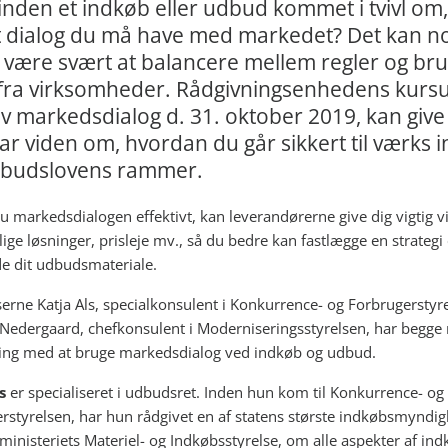
inden et indkøb eller udbud kommet i tvivl om
 dialog du må have med markedet? Det kan n
være svært at balancere mellem regler og bru
 fra virksomheder. Rådgivningsenhedens kursu
iv markedsdialog d. 31. oktober 2019, kan give
r viden om, hvordan du går sikkert til værks 
dbudslovens rammer.
u markedsdialogen effektivt, kan leverandørerne give dig vigtig 
ige løsninger, prisleje mv., så du bedre kan fastlægge en strategi
e dit udbudsmateriale.
erne Katja Als, specialkonsulent i Konkurrence- og Forbrugerstyre
edergaard, chefkonsulent i Moderniseringsstyrelsen, har begg
ring med at bruge markedsdialog ved indkøb og udbud.
s
er specialiseret i udbudsret. Inden hun kom til Konkurrence- og
rstyrelsen, har hun rådgivet en af statens største indkøbsmyndig
ministeriets Materiel- og Indkøbsstyrelse, om alle aspekter af ind