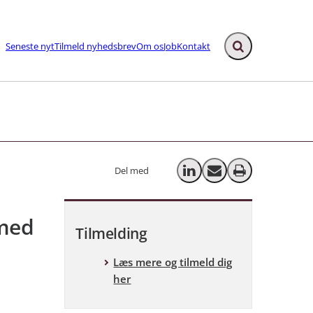
Seneste nyt
Tilmeld nyhedsbrev
Om os
Job
Kontakt
Fold søgefelt ud
ks
Del med
Del på LinkedIn
Send email
Print
 med
Tilmelding
Læs mere og tilmeld dig
her