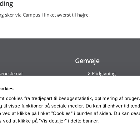
lding
g sker via Campus i linket øverst til højre.
Genveje
Seneste nyt
Rådgivning
Tilmeld nyhedsbrev
Kontakt
Læs om Cookies
ookies
Håndtering af persond
 cookies fra tredjepart til besøgsstatistik, optimering af bruger
Statens Indkøbsprogr
til visse funktioner på sociale medier. Du kan til enhver tid ænd
Tilgængelighedserklæ
 ved at klikke på linket ”Cookies” i bunden af siden. Du kan de
ved at klikke på ”Vis detaljer” i dette banner.