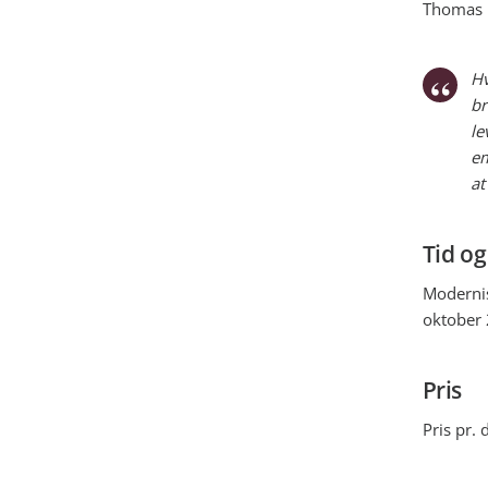
Thomas N
Hv
br
le
em
at
Tid og
Modernis
oktober 
Pris
Pris pr. 