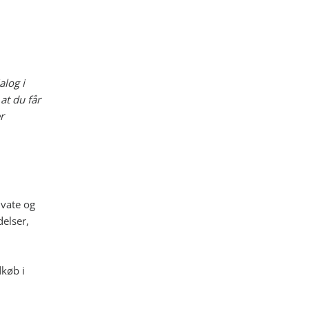
alog i
at du får
r
ivate og
delser,
dkøb i