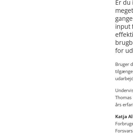
Er du 
meget
gange 
input
effekt
brugba
for u
Bruger d
tilgængel
udarbejd
Undervis
Thomas N
års erfa
Katja Al
Forbruge
Forsvars