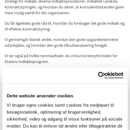
strategi for indkøb, diverse indkøbsprocedurer, indkøbet i praksis,
kontraktstyringen, og hvordan du sikrer, at konsulentbistanden giver
mest mulig værdi for din organisation.
Du får ligeledes gode råd til, hvordan du foretager det gode indkøb og
til effektiv kontraktstyring.
Vi gennemgår blandt andet, hvordan den gode opgavebeskrivelse
udarbejdes, og hvordan den gode tilbudsevaluering foregår.
Vi ser også på hvilke rammeaftaler, du vil kunne benytte inden for
Statens Indkøbsprogram.
Vi vil på kurset give dig værktøjer til at besvare spørgsmålene:
Hvornår kan det være en god idé at købe ekstern
konsulentbistand?
Hvordan bør jeg købe konsulentbistand?
Dette website anvender cookies
Hvordan køber jeg ind inden for rammerne af gældende regler?
Vi bruger egne cookies samt cookies fra tredjepart til
Hvordan sikrer jeg, at jeg får værdi for pengene?
besøgsstatistik, optimering af brugervenlighed,
Kontakt Rådgivningsenheden for et tilbud på et skræddersyet kursus
sikkerhed, video og adgang til visse funktioner på sociale
målrettet din institution.
medier. Du kan til enhver tid ændre eller tilbagetrække dit