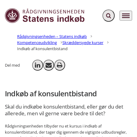
Fold søgefelt ud
Menu
Gå til forsiden
Rådgivningsenheden – Statens indkøb
Kompetenceudvikling
Skræddersyede kurser
Indkøb af konsulentbistand
Del med
Del på LinkedIn
Send email
Print
Indkøb af konsulentbistand
Skal du indkøbe konsulentbistand, eller gør du det
allerede, men vil gerne være bedre til det?
Rådgivningsenheden tilbyder nu et kursus i indkøb af
konsulentbistand, der tager dig igennem de vigtigste udbudsregler,