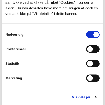
samtykke ved at klikke på linket ”Cookies” i bunden af
siden. Du kan desuden læse mere om brugen af cookies
Hotline
ved at klikke på ”Vis detaljer” i dette banner.
Gratis rådgivning mandag til torsdag kl. 10.00-16.00.
Fredag kl. 10.00-15.00.
S
Nødvendig
30 35 28 18
a
m
t
Præferencer
y
k
Kontakt os
k
Statistik
e
Skriv til Rådgivningsenheden.
v
Marketing
Gå til login
a
l
Opret dig som bruger
g
Vis detaljer