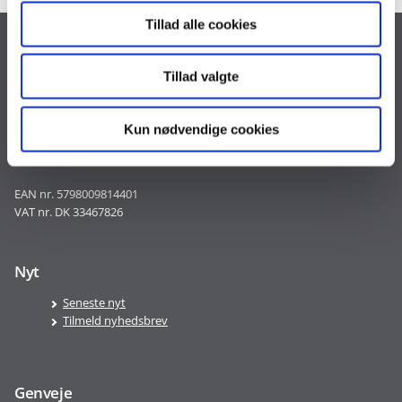
Tillad alle cookies
Kontakt
Tillad valgte
Landgreven 4
1301 København K
Kun nødvendige cookies
Tlf. 30 35 28 18
CVR nr. 10213231
EAN nr. 5798009814401
VAT nr. DK 33467826
Nyt
Seneste nyt
Tilmeld nyhedsbrev
Genveje