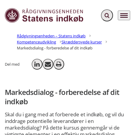
Fold søgefelt ud
Menu
Gå til forsiden
Rådgivningsenheden – Statens indkøb
Kompetenceudvikling
Skræddersyede kurser
Markedsdialog - forberedelse af dit indkøb
Del med
Del på LinkedIn
Send email
Print
Markedsdialog - forberedelse af dit
indkøb
Skal du i gang med at forberede et indkøb, og vil du
inddrage potentielle leverandører i en
markedsdialog? På dette kursus gennemgår vi de
vigtigste elementer i en effektiv markedsdialog.