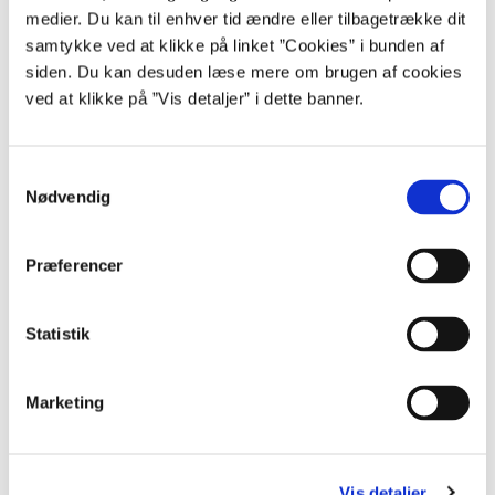
Kontakt Rådgivningsenheden for et tilbud på et skræddersyet kursus
medier. Du kan til enhver tid ændre eller tilbagetrække dit
målrettet din institution.
samtykke ved at klikke på linket ”Cookies” i bunden af
siden. Du kan desuden læse mere om brugen af cookies
ved at klikke på ”Vis detaljer” i dette banner.
Hotline
Gratis rådgivning mandag til torsdag kl. 10.00-16.00.
S
Fredag kl. 10.00-15.00.
Nødvendig
a
m
30 35 28 18
t
Præferencer
y
k
k
Statistik
Kontakt os
e
v
Skriv til Rådgivningsenheden.
Marketing
a
l
Gå til login
g
Opret dig som bruger
Vis detaljer