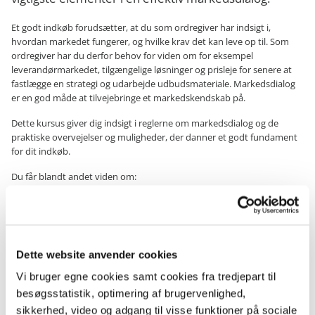
Et godt indkøb forudsætter, at du som ordregiver har indsigt i,
hvordan markedet fungerer, og hvilke krav det kan leve op til. Som
ordregiver har du derfor behov for viden om for eksempel
leverandørmarkedet, tilgængelige løsninger og prisleje for senere at
fastlægge en strategi og udarbejde udbudsmateriale. Markedsdialog
er en god måde at tilvejebringe et markedskendskab på.
Dette kursus giver dig indsigt i reglerne om markedsdialog og de
praktiske overvejelser og muligheder, der danner et godt fundament
for dit indkøb.
Du får blandt andet viden om:
Udbudslovens regler om markedsdialog
Opmærksomhedspunkter ved brug af eksterne rådgivere
Forberedelse af dialog og kilder til information
Invitation til dialog
Dette website anvender cookies
Mulige dialogpartnere
Dialogformer
Vi bruger egne cookies samt cookies fra tredjepart til
Eksempel på spørgeramme
besøgsstatistik, optimering af brugervenlighed,
Do's and don'ts
sikkerhed, video og adgang til visse funktioner på sociale