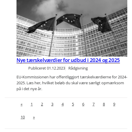
Nye tærskelværdier for udbud i 2024 og 2025
Publiceret
01.12.2023
Rådgivning
EU-Kommissionen har offentliggjort tærskelværdierne for 2024-
2025. Læs her, hvilket beløb du skal være særligt opmærksom
på i det nye år.
«
1
2
3
4
5
6
7
8
9
10
»