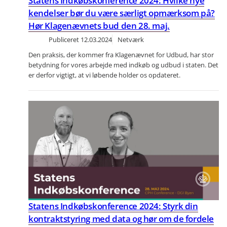
Statens Indkøbskonference 2024: Hvilke nye
kendelser bør du være særligt opmærksom på?
Hør Klagenævnets bud den 28. maj.
Publiceret
12.03.2024
Netværk
Den praksis, der kommer fra Klagenævnet for Udbud, har stor
betydning for vores arbejde med indkøb og udbud i staten. Det
er derfor vigtigt, at vi løbende holder os opdateret.
Statens Indkøbskonference 2024: Styrk din
kontraktstyring med data og hør om de fordele