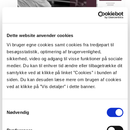
Single Sign-On (SSO) forbedrer brugeroplevelsen
Dette website anvender cookies
på Rådgivningsenhedens kontaktmodul
Vi bruger egne cookies samt cookies fra tredjepart til
Publiceret
11.12.2023
Rådgivning
besøgsstatistik, optimering af brugervenlighed,
Vi har lyttet til jer! I Rådgivningsenheden er vi nu endelig klar til
sikkerhed, video og adgang til visse funktioner på sociale
at implementere Single Sign-On på vores kontaktmodul, så du
vil få lettere adgang til at tale med Rådgivningsenheden, når du
medier. Du kan til enhver tid ændre eller tilbagetrække dit
lo...
samtykke ved at klikke på linket ”Cookies” i bunden af
siden. Du kan desuden læse mere om brugen af cookies
ved at klikke på ”Vis detaljer” i dette banner.
S
Nødvendig
a
m
t