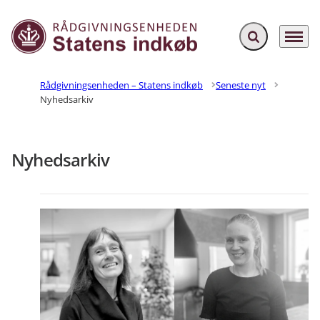
Fold søgefelt ud
Menu
Gå til forsiden
Rådgivningsenheden – Statens indkøb
Seneste nyt
Nyhedsarkiv
Nyhedsarkiv