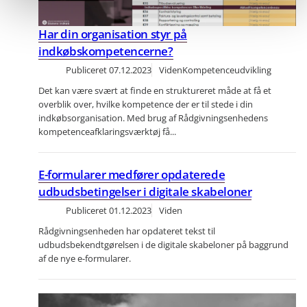
Har din organisation styr på
indkøbskompetencerne?
Publiceret
07.12.2023
Viden
Kompetenceudvikling
Det kan være svært at finde en struktureret måde at få et
overblik over, hvilke kompetence der er til stede i din
indkøbsorganisation. Med brug af Rådgivningsenhedens
kompetenceafklaringsværktøj få...
E-formularer medfører opdaterede
udbudsbetingelser i digitale skabeloner
Publiceret
01.12.2023
Viden
Rådgivningsenheden har opdateret tekst til
udbudsbekendtgørelsen i de digitale skabeloner på baggrund
af de nye e-formularer.