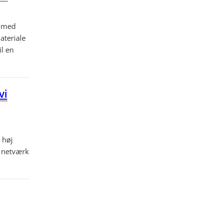
n med
ateriale
il en
vi
 høj
l netværk