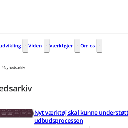
dvikling
Viden
Værktøjer
Om os
s
Kompetenceudvikling - Flere links
Viden - Flere links
Værktøjer - Flere links
Om os - Flere lin
Nyhedsarkiv
edsarkiv
Nyt værktøj skal kunne understøtt
udbudsprocessen