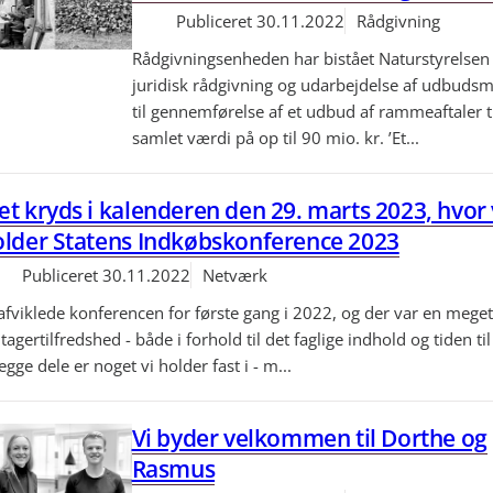
Publiceret
30.11.2022
Rådgivning
Rådgivningsenheden har bistået Naturstyrelse
juridisk rådgivning og udarbejdelse af udbudsm
til gennemførelse af et udbud af rammeaftaler t
samlet værdi på op til 90 mio. kr. ’Et...
t kryds i kalenderen den 29. marts 2023, hvor 
older Statens Indkøbskonference 2023
Publiceret
30.11.2022
Netværk
 afviklede konferencen for første gang i 2022, og der var en meget
tagertilfredshed - både i forhold til det faglige indhold og tiden ti
egge dele er noget vi holder fast i - m...
Vi byder velkommen til Dorthe og
Rasmus