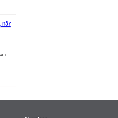
, når
 om