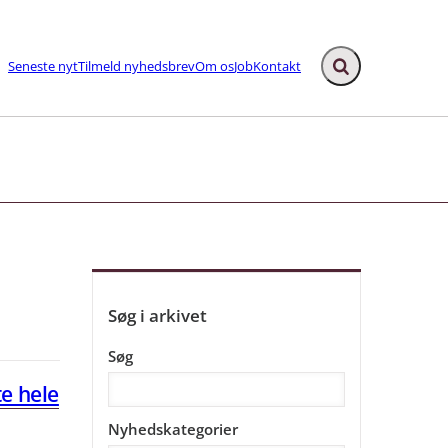
Seneste nyt
Tilmeld nyhedsbrev
Om os
Job
Kontakt
Fold søgefelt ud
ks
Søg i arkivet
Søg
e hele
Nyhedskategorier